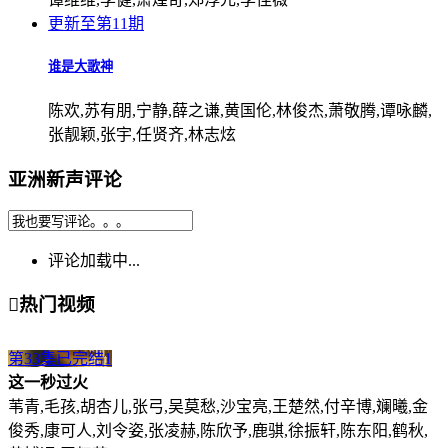
更新至第11期
谁是大歌神
陈欢,苏有朋,宁静,薛之谦,黄国伦,林俊杰,萧敬腾,谭咏麟,
张靓颖,张宇,任贤齐,林志炫
亚洲新声评论
评论加载中...

热门视频
第33集已完结
1
这一秒过火
苇青,毛孩,胡杏儿,张弓,吴莫愁,沙宝亮,王楚然,付辛博,斓曦,金
俊秀,康可人,刘令姿,张凌赫,陈欣予,鹿骐,徐振轩,陈东阳,鹤秋,