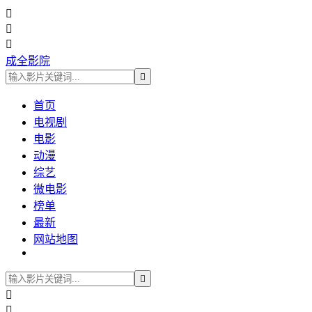



成全影院

首页
电视剧
电影
动漫
综艺
微电影
榜单
最新
网站地图


