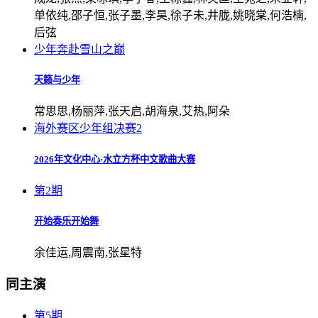
单依纯,邵子恒,张子墨,李昊,徐子未,井胧,姚晓棠,何浩楠,
后弦
少年奔赴雪山之巅
天籁与少年
常思思,杨丽萍,张天启,胡海泉,艾热,阿朵
海外赛区少年组决赛2
2026年文化中心·水立方杯中文歌曲大赛
第2期
开始奏乐开始舞
余佳运,周震南,张星特
同主演
第5期