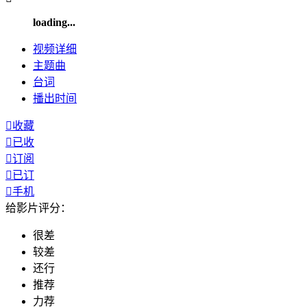
loading...
视频
详细
主题曲
台词
播出
时间

收藏

已收

订阅

已订

手机
给影片评分：
很差
较差
还行
推荐
力荐