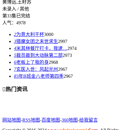
黄博远,王籽苏
未录入 / 其他
第33集已完结
人气：
4978
2
为意大利干杯
3000
3
猎魔女团之末世求生
2997
4
米其林餐厅打卡，我逮…
2974
5
裁员裁到大动脉第二部
2973
6
老板上了我的身
2968
7
玄医入世：风起光州
2967
8
3年B班金八老师第四季
2967

热门资讯
网站地图
-
RSS地图
-
百度地图
-
360地图
-
给我留言