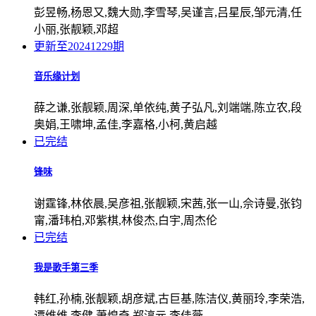
彭昱畅,杨恩又,魏大勋,李雪琴,吴谨言,吕星辰,邹元清,任
小丽,张靓颖,邓超
更新至20241229期
音乐缘计划
薛之谦,张靓颖,周深,单依纯,黄子弘凡,刘端端,陈立农,段
奥娟,王啸坤,孟佳,李嘉格,小柯,黄启越
已完结
锋味
谢霆锋,林依晨,吴彦祖,张靓颖,宋茜,张一山,佘诗曼,张钧
甯,潘玮柏,邓紫棋,林俊杰,白宇,周杰伦
已完结
我是歌手第三季
韩红,孙楠,张靓颖,胡彦斌,古巨基,陈洁仪,黄丽玲,李荣浩,
谭维维,李健,萧煌奇,郑淳元,李佳薇