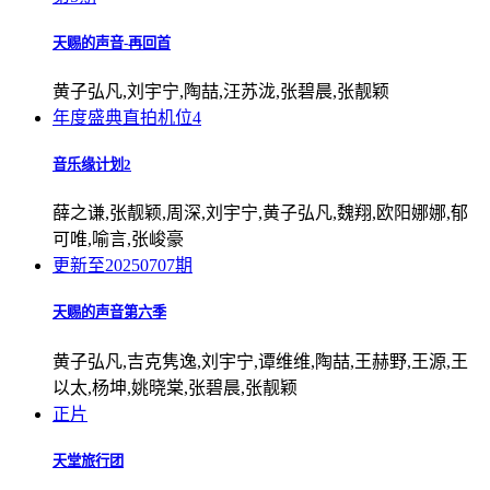
天赐的声音-再回首
黄子弘凡,刘宇宁,陶喆,汪苏泷,张碧晨,张靓颖
年度盛典直拍机位4
音乐缘计划2
薛之谦,张靓颖,周深,刘宇宁,黄子弘凡,魏翔,欧阳娜娜,郁
可唯,喻言,张峻豪
更新至20250707期
天赐的声音第六季
黄子弘凡,吉克隽逸,刘宇宁,谭维维,陶喆,王赫野,王源,王
以太,杨坤,姚晓棠,张碧晨,张靓颖
正片
天堂旅行团