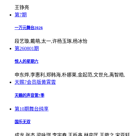
王铮亮
第7期
一万元舞台2026
段艺璇,戴萌,太一,许杨玉琢,杨冰怡
第260801期
惊人的星期六
申东烨,李惠利,郑韩海,朴娜莱,金起范,文世允,禹智皓,
天赐7会员版黄霄雲
天赐的声音第7季
第10期舞台纯享
国乐无双
成龙,张杰,梁咏琪,李宇春,王栎鑫,林奕匡,王菀之,宋亚轩,