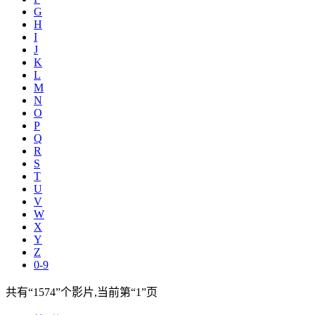
G
H
I
J
K
L
M
N
O
P
Q
R
S
T
U
V
W
X
Y
Z
0-9
共有
“1574”
个影片,当前第
“1”
页