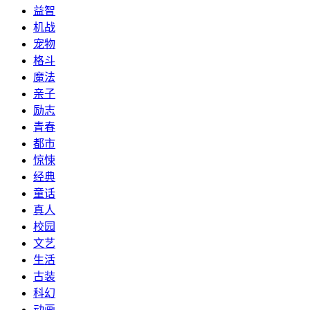
益智
机战
宠物
格斗
魔法
亲子
励志
青春
都市
惊悚
经典
童话
真人
校园
文艺
生活
古装
科幻
动画