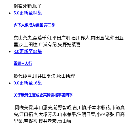
倒霉死勒,顺子
5.0
更新至04集
乡下大叔成为剑圣 第二季
东山奈央,斋藤千和,平田广明,石川界人,内田直哉,仲田亚
里沙,上田瞳,广濑有纪,矢野妃菜喜
3.0
更新至04集
雷霆三人行
铃代纱弓,川井田夏海,秋山绘理
9.0
更新至16集
关于我转生变成史莱姆这档事第四季
,冈咲美保,丰口惠美,前野智昭,古川慎,千本木彩花,市道真
央,江口拓也,大塚芳忠,山本兼平,泊明日菜,小林亲弘,日高
里菜,春野杏,樱井孝宏,青山穰