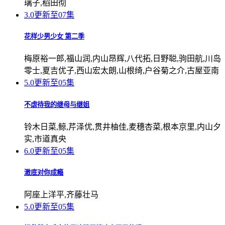
璃子,稻田彻
3.0
更新至07集
花样少男少女 第二季
梅原裕一郎,福山润,内山昂辉,八代拓,日野聪,驹田航,川岛
零士,夏吉优子,西山宏太朗,山根绮,户谷菊之介,古屋亚南
5.0
更新至05集
不虐待我的继母与继姐
铃木日菜,鲸,芹泽优,贯井柚佳,麦穗杏菜,根本京里,内山夕
实,市道真央
6.0
更新至05集
澈底对你成瘾
阿座上洋平,齐藤壮马
5.0
更新至05集