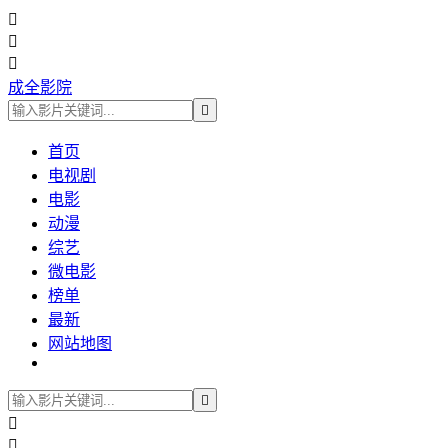



成全影院

首页
电视剧
电影
动漫
综艺
微电影
榜单
最新
网站地图


