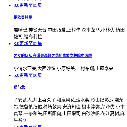
8.0
更新至05集
提欧奥特曼
岩崎碧,神谷天音,中田乃爱,上村侑,森本龙马,小林优,槙田
雄司,福岛莉拉
8.0
更新至05集
才女的侍从 在满是高岭之花的贵族学校暗中照顾
小清水亚美,大西沙织,小原好美,上村祐翔,土屋李央
5.0
更新至06集
猫与龙
子安武人,井上喜久子,和泉风花,速水奖,杉山纪彰,河濑茉
希,德留慎乃佑,种崎敦美,安济知佳,榎木淳弥,芹泽优,小市
真琴,一条和矢,田所阳向,上田燿司,白砂沙帆,花江夏树,麻
生智久