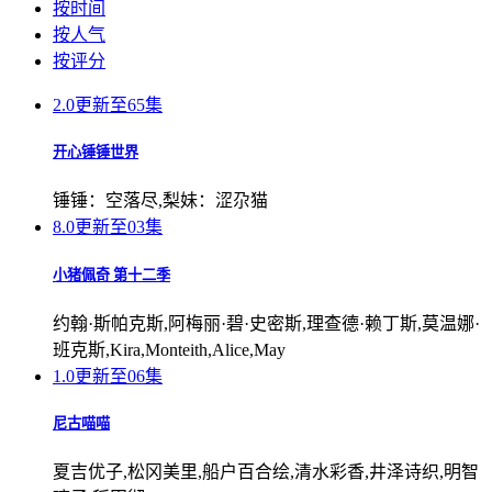
按时间
按人气
按评分
2.0
更新至65集
开心锤锤世界
锤锤：空落尽,梨妹：涩尕猫
8.0
更新至03集
小猪佩奇 第十二季
约翰·斯帕克斯,阿梅丽·碧·史密斯,理查德·赖丁斯,莫温娜·
班克斯,Kira,Monteith,Alice,May
1.0
更新至06集
尼古喵喵
夏吉优子,松冈美里,船户百合绘,清水彩香,井泽诗织,明智