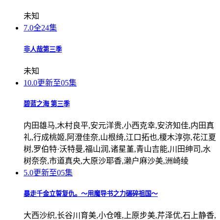
未知
7.0
全24集
非人哉第三季
未知
10.0
更新至05集
碧蓝之海 第三季
内田雄马,木村良平,安元洋贵,小西克幸,安济知佳,内田真
礼,行成桃姬,阿澄佳奈,山根绮,江口拓也,榎木淳弥,花江夏
树,罗伯特·沃特曼,福山润,诸星堇,青山吉能,川田绅司,水
树奈奈,市道真央,大原沙耶香,濑户麻沙美,洲崎绫
5.0
更新至05集
暴走千金立誓复仇。～用魔导书之力碾碎祖国～
大西沙织,长谷川育美,小仓唯,上原步美,芹泽优,石上静香,