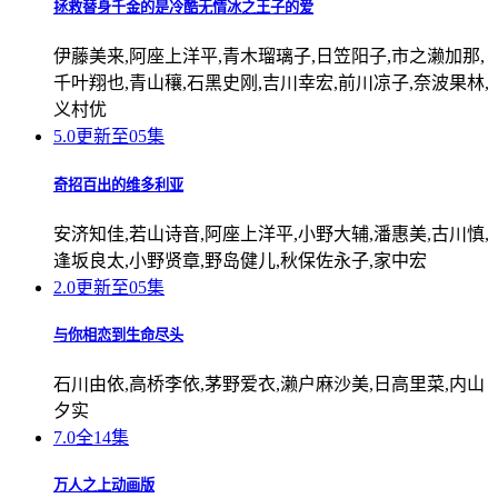
拯救替身千金的是冷酷无情冰之王子的爱
伊藤美来,阿座上洋平,青木瑠璃子,日笠阳子,市之濑加那,
千叶翔也,青山穰,石黑史刚,吉川幸宏,前川凉子,奈波果林,
义村优
5.0
更新至05集
奇招百出的维多利亚
安济知佳,若山诗音,阿座上洋平,小野大辅,潘惠美,古川慎,
逢坂良太,小野贤章,野岛健儿,秋保佐永子,家中宏
2.0
更新至05集
与你相恋到生命尽头
石川由依,高桥李依,茅野爱衣,濑户麻沙美,日高里菜,内山
夕实
7.0
全14集
万人之上动画版