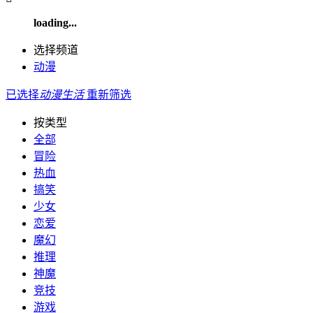
loading...
选择频道
动漫
已选择
动漫
生活
重新筛选
按类型
全部
冒险
热血
搞笑
少女
恋爱
魔幻
推理
神魔
竞技
游戏