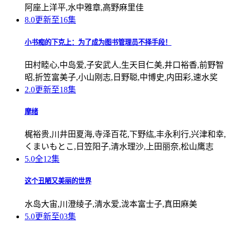
阿座上洋平,水中雅章,高野麻里佳
8.0
更新至16集
小书痴的下克上：为了成为图书管理员不择手段！
田村睦心,中岛爱,子安武人,生天目仁美,井口裕香,前野智
昭,折笠富美子,小山刚志,日野聪,中博史,内田彩,速水奖
2.0
更新至18集
摩绪
梶裕贵,川井田夏海,寺泽百花,下野纮,丰永利行,兴津和幸,
くまいもとこ,日笠阳子,清水理沙,上田丽奈,松山鹰志
5.0
全12集
这个丑陋又美丽的世界
水岛大宙,川澄绫子,清水爱,泷本富士子,真田麻美
5.0
更新至03集