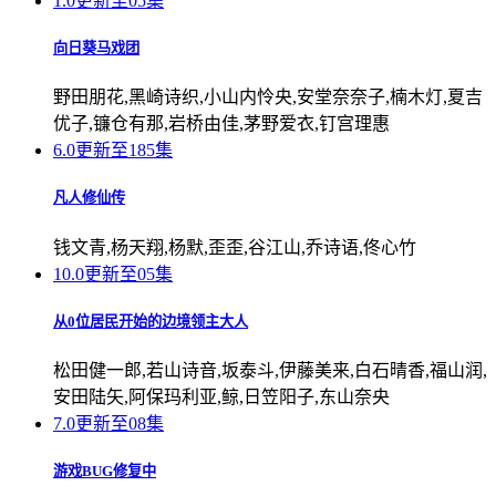
1.0
更新至05集
向日葵马戏团
野田朋花,黑崎诗织,小山内怜央,安堂奈奈子,楠木灯,夏吉
优子,镰仓有那,岩桥由佳,茅野爱衣,钉宫理惠
6.0
更新至185集
凡人修仙传
钱文青,杨天翔,杨默,歪歪,谷江山,乔诗语,佟心竹
10.0
更新至05集
从0位居民开始的边境领主大人
松田健一郎,若山诗音,坂泰斗,伊藤美来,白石晴香,福山润,
安田陆矢,阿保玛利亚,鲸,日笠阳子,东山奈央
7.0
更新至08集
游戏BUG修复中