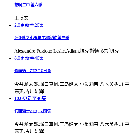
茶啊二中 第六季
王博文
2.0
更新至26集
汪汪队之小砾与工程家族 第三季
Alessandro,Pugiotto,Leslie,Adlam,拉克斯顿·汉斯贝克
8.0
更新至46集
假面骑士ZEZTZ日语
今井龙太郎,堀口真帆,三岛健太,小贯莉奈,八木美树,川平
慈英,古川雄辉
10.0
更新至46集
假面骑士ZEZTZ国语
今井龙太郎,堀口真帆,三岛健太,小贯莉奈,八木美树,川平
慈英,古川雄辉