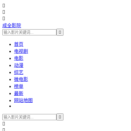



成全影院

首页
电视剧
电影
动漫
综艺
微电影
榜单
最新
网站地图


