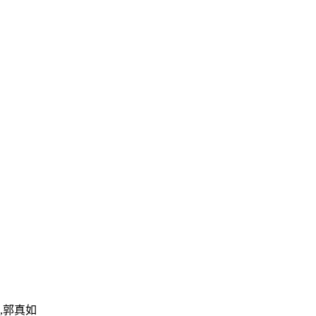
娴,郭真如