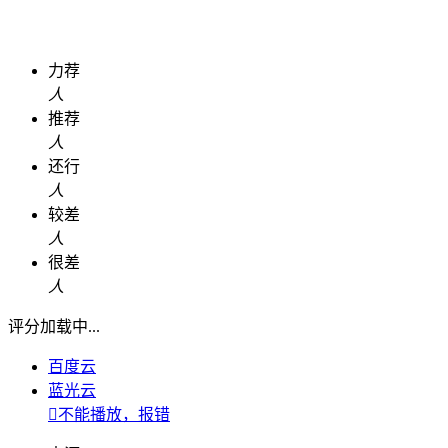
力荐
人
推荐
人
还行
人
较差
人
很差
人
评分加载中...
百度云
蓝光云

不能播放，报错