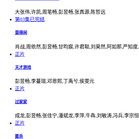
大张伟,许凯,周笔畅,彭昱畅,张真源,陈哲远
第03集已完结
莫得闲
肖战,周依然,彭昱畅,甘昀宸,许君聪,刘昊然,阿如那,严知度
正片
天才游戏
彭昱畅,李蔓瑄,邓恩熙,丁禹兮,侯雯元
正片
过家家
成龙,彭昱畅,张佳宁,潘斌龙,李萍,牛犇,刘敏涛,冯兵,李宗恒
正片
匿杀