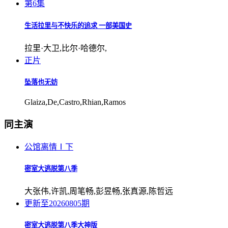
第6集
生活拉里与不快乐的追求 一部美国史
拉里·大卫,比尔·哈德尔,
正片
坠落也无妨
Glaiza,De,Castro,Rhian,Ramos
同主演
公馆离情Ⅰ下
密室大逃脱第八季
大张伟,许凯,周笔畅,彭昱畅,张真源,陈哲远
更新至20260805期
密室大逃脱第八季大神版