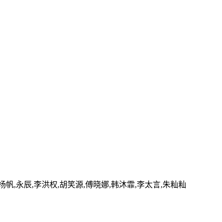
,杨帆,永辰,李洪权,胡笑源,傅晓娜,韩沐霏,李太言,朱籼籼