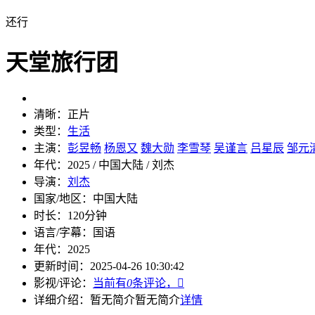
还行
天堂旅行团
清晰：
正片
类型：
生活
主演：
彭昱畅
杨恩又
魏大勋
李雪琴
吴谨言
吕星辰
邹元
年代：
2025 / 中国大陆 / 刘杰
导演：
刘杰
国家/地区：
中国大陆
时长：
120分钟
语言/字幕：
国语
年代：
2025
更新时间：
2025-04-26 10:30:42
影视/评论：
当前有
0
条评论，

详细介绍：
暂无简介
暂无简介
详情