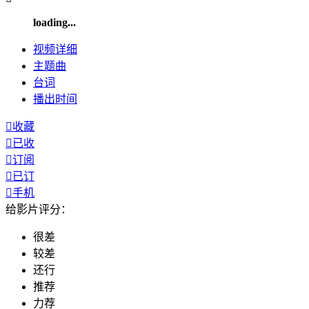
loading...
视频
详细
主题曲
台词
播出
时间

收藏

已收

订阅

已订

手机
给影片评分：
很差
较差
还行
推荐
力荐