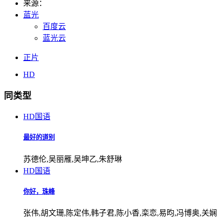
来源：
蓝光
百度云
蓝光云
正片
HD
同类型
HD国语
最好的道别
苏德伦,吴丽雁,吴坤乙,朱舒琳
HD国语
你好，珠峰
张伟,胡文珊,陈定伟,韩子君,陈小香,栾恋,易昀,冯博奥,关