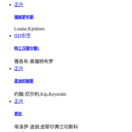
正片
揭秘更年期
Louise,Kjeldsen
HD中字
特工汉密尔顿3
雅各布·奥福特布罗
正片
麦迪的秘密
约翰·厄尔利,Kip,Reynolds
正片
恩佐
埃洛伊·波胡,皮耶尔弗兰切斯科