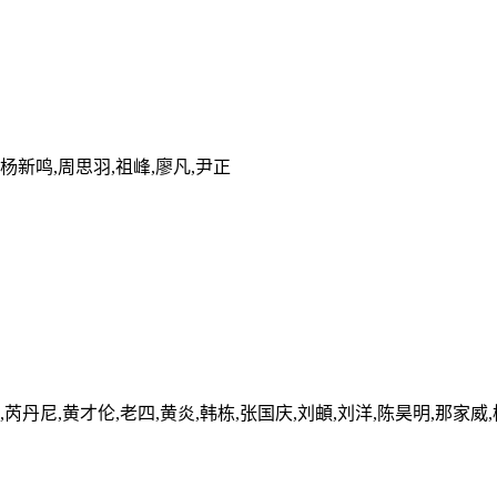
,杨新鸣,周思羽,祖峰,廖凡,尹正
,芮丹尼,黄才伦,老四,黄炎,韩栋,张国庆,刘頔,刘洋,陈昊明,那家威