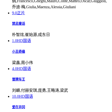
纳,Francesco,Gheghi,Mauro,Conte,Matteo,Oscar,Giuggioli,
乔迪·梅,Giulia,Maenza,Alessia,Giuliani
9.0
正片
禁忌童话
朴智炫,崔始源,成东日
1.0
HD国语
小丑奇缘
梁鑫,周小伟
4.0
HD国语
冒牌车王
刘頔,付赫安琪,庞勇,王略涛,梁武
10.0
HD国语
爱在井冈