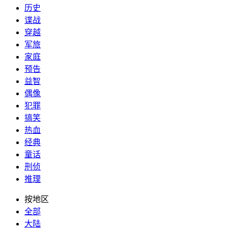
历史
谍战
穿越
军旅
家庭
预告
益智
偶像
犯罪
搞笑
热血
经典
童话
刑侦
推理
按地区
全部
大陆