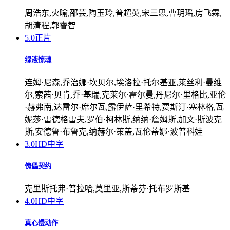
周浩东,火喻,邵芸,陶玉玲,普超英,宋三思,曹玥瑶,房飞霖,
胡清程,郭睿智
5.0
正片
绿液惊魂
连姆·尼森,乔治娜·坎贝尔,埃洛拉·托尔基亚,莱丝利·曼维
尔,索茜·贝肯,乔·基瑞,克莱尔·霍尔曼,丹尼尔·里格比,亚伦
·赫弗南,达雷尔·席尔瓦,露伊萨·里希特,贾斯汀·塞林格,瓦
妮莎·雷德格雷夫,罗伯·柯林斯,纳纳·詹姆斯,加文·斯波克
斯,安德鲁·布鲁克,纳赫尔·策盖,瓦伦蒂娜·波普科娃
3.0
HD中字
傀儡契约
克里斯托弗·普拉哈,莫里亚,斯蒂芬·托布罗斯基
4.0
HD中字
真心慢动作