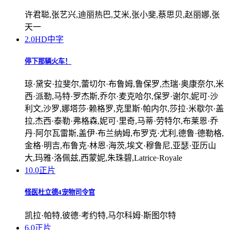
许君聪,张艺兴,迪丽热巴,艾米,张小斐,蔡思贝,赵丽娜,张
天一
2.0
HD中字
停下那辆火车！
琼·黛安·拉斐尔,蕾切尔·布鲁姆,鲁保罗,杰瑞·奥康奈尔,米
西·派勒,马特·罗杰斯,乔尔·麦克哈尔,保罗·谢尔,妮可·沙
利文,沙罗,娜塔莎·赖格罗,克里斯·帕内尔,莎拉·米歇尔·盖
拉,杰西·泰勒·弗格森,妮可·里奇,马蒂·劳特尔,布莱恩·乔
丹·阿尔瓦雷斯,盖伊·布兰纳姆,布罗克·尤利,德鲁·德勒格,
金格·明吉,布鲁克·林恩·海茨,埃文·穆鲁尼,亚瑟·亚历山
大,玛雅·洛佩兹,西蒙妮,朱珠碧,Latrice·Royale
10.0
正片
怪医杜立德4宠物司令官
凯拉·帕特,彼德·考约特,马尔科姆·斯图尔特
6.0
正片