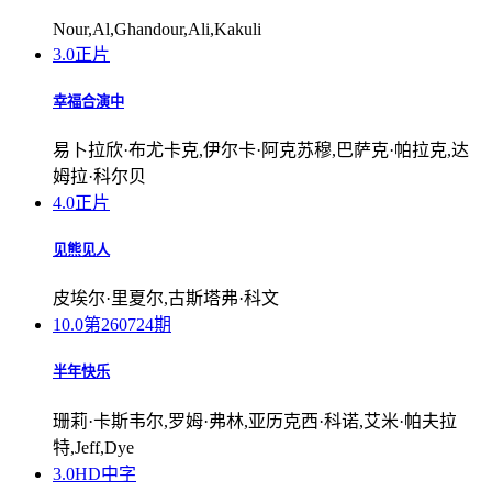
Nour,Al,Ghandour,Ali,Kakuli
3.0
正片
幸福合演中
易卜拉欣·布尤卡克,伊尔卡·阿克苏穆,巴萨克·帕拉克,达
姆拉·科尔贝
4.0
正片
见熊见人
皮埃尔·里夏尔,古斯塔弗·科文
10.0
第260724期
半年快乐
珊莉·卡斯韦尔,罗姆·弗林,亚历克西·科诺,艾米·帕夫拉
特,Jeff,Dye
3.0
HD中字