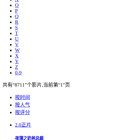
O
P
Q
R
S
T
U
V
W
X
Y
Z
0-9
共有
“8711”
个影片,当前第
“1”
页
按时间
按人气
按评分
2.0
正片
夜蒲之奶爸总裁