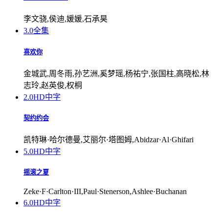
李文骁,侯迪,媛媛,石承昊
3.0
全集
喜欢你
金城武,周冬雨,孙艺洲,奚梦瑶,杨祐宁,张国柱,高晓松,林
志玲,赵英俊,权桐
2.0
HD中字
契约约会
凯特琳·哈尔德曼,艾丽尔·塔图姆,Abidzar·Al·Ghifari
5.0
HD中字
摇滚之夏
Zeke·F·Carlton·III,Paul·Stenerson,Ashlee·Buchanan
6.0
HD中字