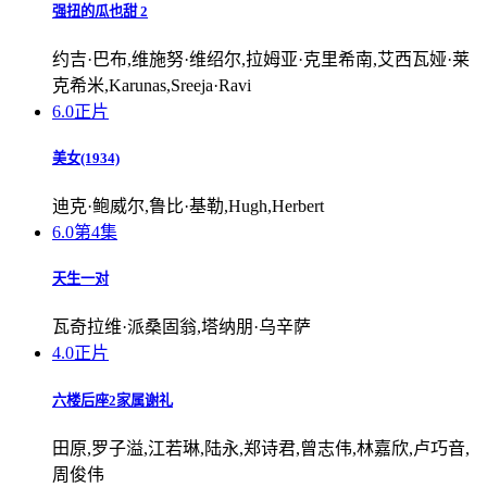
强扭的瓜也甜 2
约吉·巴布,维施努·维绍尔,拉姆亚·克里希南,艾西瓦娅·莱
克希米,Karunas,Sreeja·Ravi
6.0
正片
美女(1934)
迪克·鲍威尔,鲁比·基勒,Hugh,Herbert
6.0
第4集
天生一对
瓦奇拉维·派桑固翁,塔纳朋·乌辛萨
4.0
正片
六楼后座2家属谢礼
田原,罗子溢,江若琳,陆永,郑诗君,曾志伟,林嘉欣,卢巧音,
周俊伟