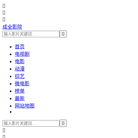



成全影院

首页
电视剧
电影
动漫
综艺
微电影
榜单
最新
网站地图


