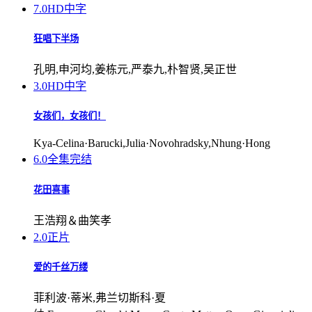
7.0
HD中字
狂唱下半场
孔明,申河均,姜栋元,严泰九,朴智贤,吴正世
3.0
HD中字
女孩们，女孩们！
Kya-Celina·Barucki,Julia·Novohradsky,Nhung·Hong
6.0
全集完结
花田喜事
王浩翔＆曲笑孝
2.0
正片
爱的千丝万缕
菲利波·蒂米,弗兰切斯科·夏