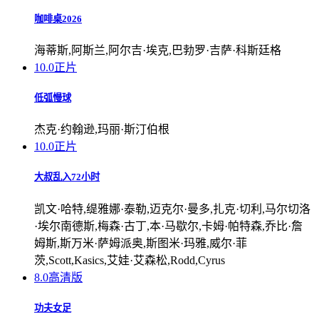
咖啡桌2026
海蒂斯,阿斯兰,阿尔吉·埃克,巴勃罗·吉萨·科斯廷格
10.0
正片
低弧慢球
杰克·约翰逊,玛丽·斯汀伯根
10.0
正片
大叔乱入72小时
凯文·哈特,缇雅娜·泰勒,迈克尔·曼多,扎克·切利,马尔切洛
·埃尔南德斯,梅森·古丁,本·马歇尔,卡姆·帕特森,乔比·詹
姆斯,斯万米·萨姆派奥,斯图米·玛雅,威尔·菲
茨,Scott,Kasics,艾娃·艾森松,Rodd,Cyrus
8.0
高清版
功夫女足