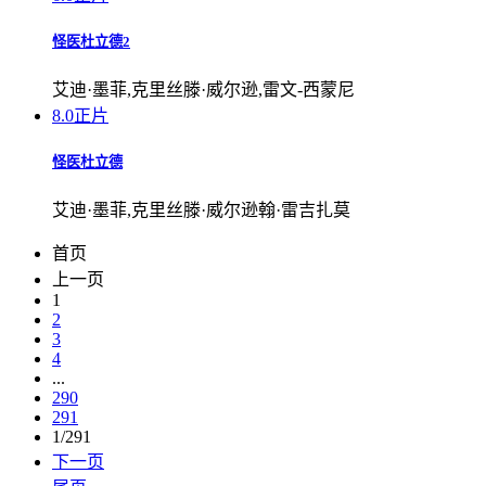
怪医杜立德2
艾迪·墨菲,克里丝滕·威尔逊,雷文-西蒙尼
8.0
正片
怪医杜立德
艾迪·墨菲,克里丝滕·威尔逊翰·雷吉扎莫
首页
上一页
1
2
3
4
...
290
291
1/291
下一页