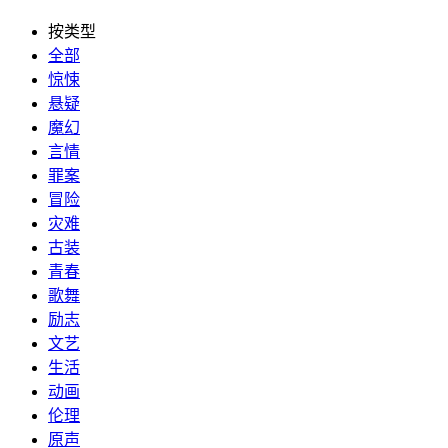
按类型
全部
惊悚
悬疑
魔幻
言情
罪案
冒险
灾难
古装
青春
歌舞
励志
文艺
生活
动画
伦理
原声