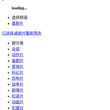
loading...
选择频道
喜剧片
已选择
喜剧片
重新筛选
按分类
全部
动作片
喜剧片
爱情片
科幻片
恐怖片
战争片
剧情片
纪录片
动画片
犯罪片