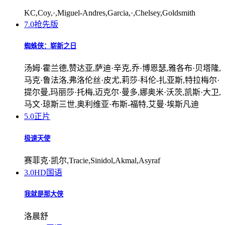
KC,Coy,·,Miguel-Andres,Garcia,·,Chelsey,Goldsmith
7.0
抢先版
蜘蛛侠：崭新之日
汤姆·霍兰德,赞达亚,萨迪·辛克,乔·博恩瑟,雅各布·贝塔隆,
马克·鲁法洛,弗洛伦丝·皮尤,莉莎·科伦-扎亚斯,特拉梅尔·
提尔曼,玛丽莎·托梅,迈克尔·曼多,娜奥米·沃茨,凯斯·大卫,
马文·琼斯三世,奥利维亚·布斯-福特,艾曼·埃斯凡迪
5.0
正片
极速天使
赛菲克·凯尔,Tracie,Sinidol,Akmal,Asyraf
3.0
HD国语
我就是那大侠
洛晨舒