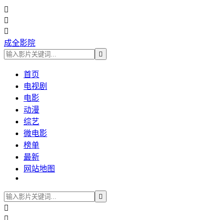



成全影院

首页
电视剧
电影
动漫
综艺
微电影
榜单
最新
网站地图


