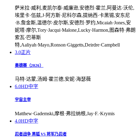
萨米拉·威利,麦凯尔泰·威廉逊,安德烈·霍兰,阿曼达·沃伦,
埃里卡·伍兹,J·阿方斯·尼科尔森,提纳西·卡黑锡,安东尼
·B.詹金斯,温德尔·皮尔斯,安德烈·罗约,Micaiah·Jones,安
妮塔·摩尔,Tory·Jacqui·Malone,Lucky·Harmon,图森特·弗朗
索瓦·巴蒂斯
特,Aaliyah·Mayo,Ronson·Giggetts,Deirdre·Campbell
3.0
正片
奥德赛（2026）
马特·达蒙,汤姆·霍兰德,安妮·海瑟薇
6.0
HD中字
宇宙主宰
Matthew·Gademski,摩根·弗拉纳根,Jay·F.·Krymis
4.0
HD中字
忍者战争 黑狐 VS 将军乃忍者