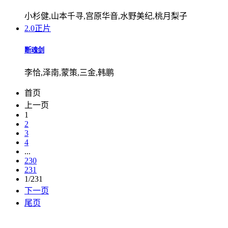
小杉健,山本千寻,宫原华音,水野美纪,桃月梨子
2.0
正片
断魂剑
李恰,泽南,蒙策,三金,韩鹏
首页
上一页
1
2
3
4
...
230
231
1/231
下一页
尾页