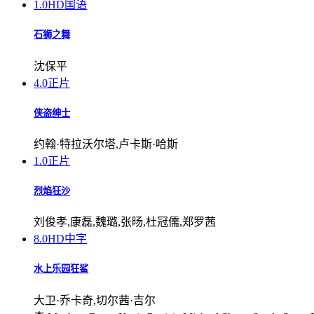
1.0
HD国语
石狮之舞
沈保平
4.0
正片
侠盗绅士
约翰·特拉沃尔塔,卢卡斯·哈斯
1.0
正片
烈焰狂沙
刘俊孝,康磊,魏璐,张旸,杜冠儒,郑罗茜
8.0
HD中字
水上乐园狂鲨
大卫·乔卡奇,切尔茜·吉尔