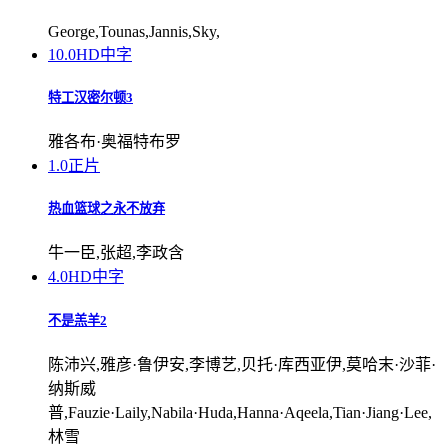
George,Tounas,Jannis,Sky,
10.0
HD中字
特工汉密尔顿3
雅各布·奥福特布罗
1.0
正片
热血篮球之永不放弃
牛一臣,张超,李政含
4.0
HD中字
不是羔羊2
陈沛兴,雅彦·鲁伊安,李博艺,贝托·库西亚伊,莫哈末·沙菲·
纳斯威
普,Fauzie·Laily,Nabila·Huda,Hanna·Aqeela,Tian·Jiang·Lee,
林雪