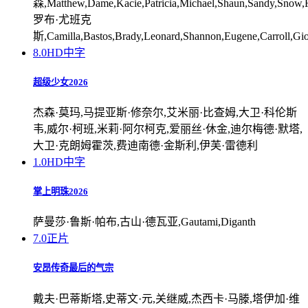
森,Matthew,Dame,Kacie,Patricia,Michael,Shaun,Sandy,Snow,F
罗布·尤班克
斯,Camilla,Bastos,Brady,Leonard,Shannon,Eugene,Carroll,G
8.0
HD中字
超级少女2026
杰森·莫玛,马提亚斯·修奈尔,艾米丽·比查姆,大卫·科伦斯
韦,威尔·柯班,米莉·阿尔柯克,爱丽丝·休金,迪尔梅德·默塔,
大卫·克朗姆霍茨,费迪南德·金斯利,伊芙·雷德利
1.0
HD中字
掌上明珠2026
萨曼莎·鲁斯·帕布,古山·德瓦亚,Gautami,Diganth
7.0
正片
安昂传奇最后的气宗
戴夫·巴蒂斯塔,史蒂文·元,关继威,杰西卡·马滕,塔伊加·维