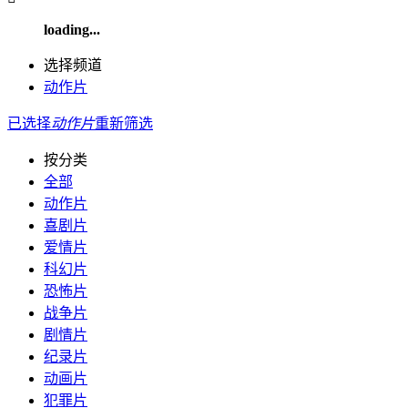
loading...
选择频道
动作片
已选择
动作片
重新筛选
按分类
全部
动作片
喜剧片
爱情片
科幻片
恐怖片
战争片
剧情片
纪录片
动画片
犯罪片