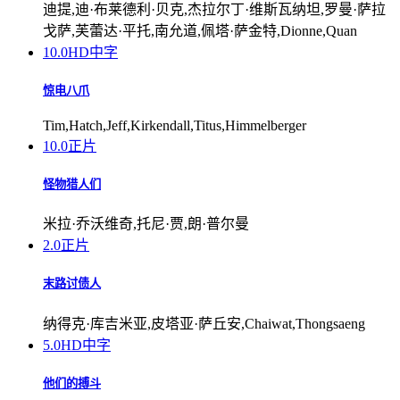
迪提,迪·布莱德利·贝克,杰拉尔丁·维斯瓦纳坦,罗曼·萨拉
戈萨,芙蕾达·平托,南允道,佩塔·萨金特,Dionne,Quan
10.0
HD中字
惊电八爪
Tim,Hatch,Jeff,Kirkendall,Titus,Himmelberger
10.0
正片
怪物猎人们
米拉·乔沃维奇,托尼·贾,朗·普尔曼
2.0
正片
末路讨债人
纳得克·库吉米亚,皮塔亚·萨丘安,Chaiwat,Thongsaeng
5.0
HD中字
他们的搏斗