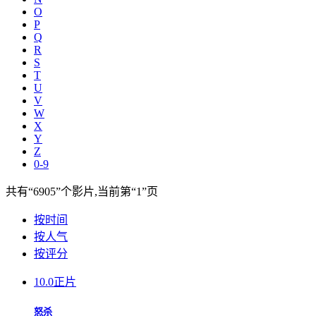
O
P
Q
R
S
T
U
V
W
X
Y
Z
0-9
共有
“6905”
个影片,当前第
“1”
页
按时间
按人气
按评分
10.0
正片
怒杀