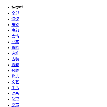
按类型
全部
惊悚
悬疑
魔幻
言情
罪案
冒险
灾难
古装
青春
歌舞
励志
文艺
生活
动画
伦理
原声