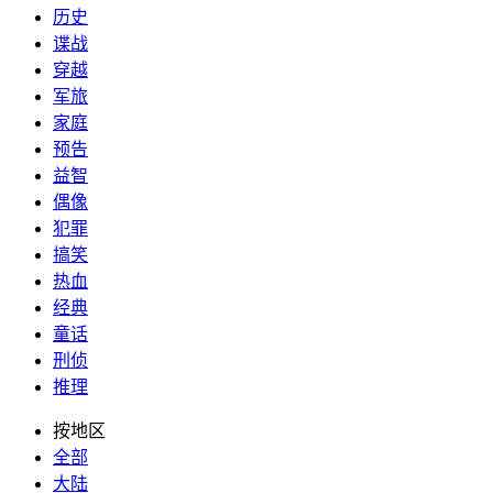
历史
谍战
穿越
军旅
家庭
预告
益智
偶像
犯罪
搞笑
热血
经典
童话
刑侦
推理
按地区
全部
大陆