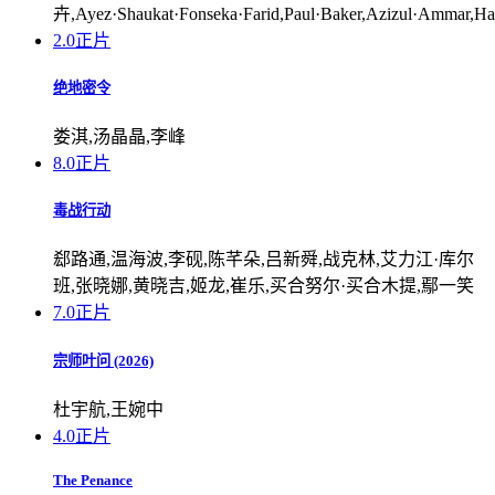
卉,Ayez·Shaukat·Fonseka·Farid,Paul·Baker,Azizul·Ammar,Ha
2.0
正片
绝地密令
娄淇,汤晶晶,李峰
8.0
正片
毒战行动
郄路通,温海波,李砚,陈芊朵,吕新舜,战克林,艾力江·库尔
班,张晓娜,黄晓吉,姬龙,崔乐,买合努尔·买合木提,鄢一笑
7.0
正片
宗师叶问 (2026)
杜宇航,王婉中
4.0
正片
The Penance