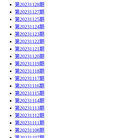
第20231128期
第20231127期
第20231125期
第20231124期
第20231123期
第20231122期
第20231121期
第20231120期
第20231119期
第20231118期
第20231117期
第20231116期
第20231115期
第20231114期
第20231113期
第20231112期
第20231111期
第20231108期
第20231107期