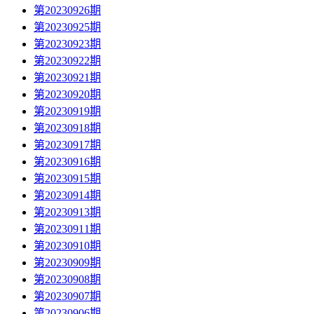
第20230926期
第20230925期
第20230923期
第20230922期
第20230921期
第20230920期
第20230919期
第20230918期
第20230917期
第20230916期
第20230915期
第20230914期
第20230913期
第20230911期
第20230910期
第20230909期
第20230908期
第20230907期
第20230906期