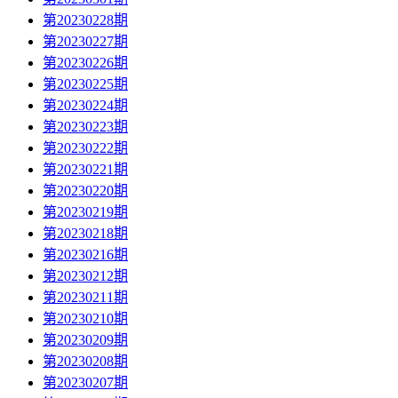
第20230228期
第20230227期
第20230226期
第20230225期
第20230224期
第20230223期
第20230222期
第20230221期
第20230220期
第20230219期
第20230218期
第20230216期
第20230212期
第20230211期
第20230210期
第20230209期
第20230208期
第20230207期