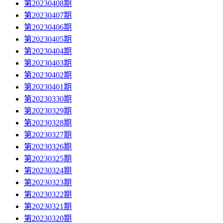
第20230408期
第20230407期
第20230406期
第20230405期
第20230404期
第20230403期
第20230402期
第20230401期
第20230330期
第20230329期
第20230328期
第20230327期
第20230326期
第20230325期
第20230324期
第20230323期
第20230322期
第20230321期
第20230320期