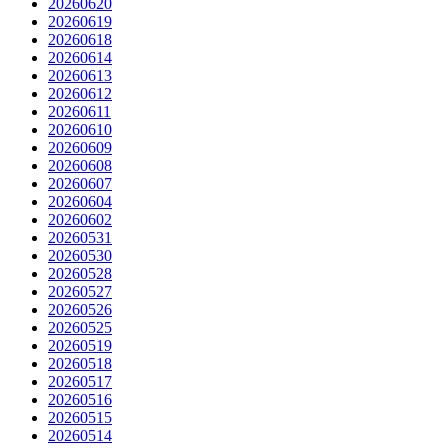
20260620
20260619
20260618
20260614
20260613
20260612
20260611
20260610
20260609
20260608
20260607
20260604
20260602
20260531
20260530
20260528
20260527
20260526
20260525
20260519
20260518
20260517
20260516
20260515
20260514