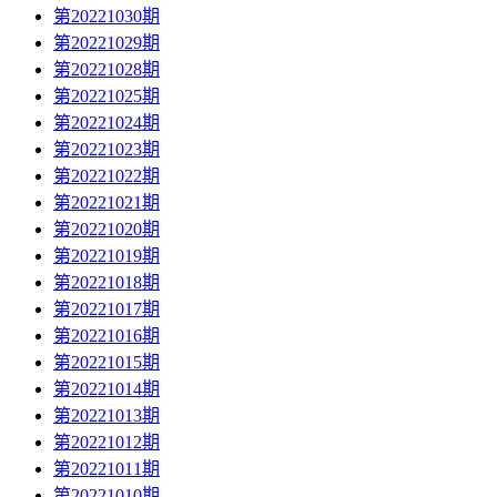
第20221030期
第20221029期
第20221028期
第20221025期
第20221024期
第20221023期
第20221022期
第20221021期
第20221020期
第20221019期
第20221018期
第20221017期
第20221016期
第20221015期
第20221014期
第20221013期
第20221012期
第20221011期
第20221010期