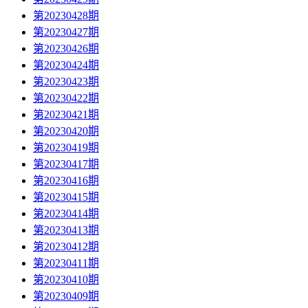
第20230428期
第20230427期
第20230426期
第20230424期
第20230423期
第20230422期
第20230421期
第20230420期
第20230419期
第20230417期
第20230416期
第20230415期
第20230414期
第20230413期
第20230412期
第20230411期
第20230410期
第20230409期