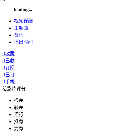
loading...
视频
详细
主题曲
台词
播出
时间

收藏

已收

订阅

已订

手机
给影片评分：
很差
较差
还行
推荐
力荐