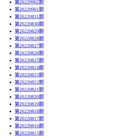
第20220902期
第20220901期
第20220831期
第20220830期
第20220829期
第20220828期
第20220827期
第20220826期
第20220825期
第20220824期
第20220823期
第20220822期
第20220821期
第20220820期
第20220819期
第20220818期
第20220817期
第20220816期
第20220815期