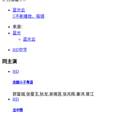
蓝光云

不能播放，报错
来源：
蓝光
蓝光云
HD中字
同主演
HD
赤脚小子粤语
郭富城,张曼玉,狄龙,吴倩莲,张兆辉,秦沛,曾江
HD
法中情