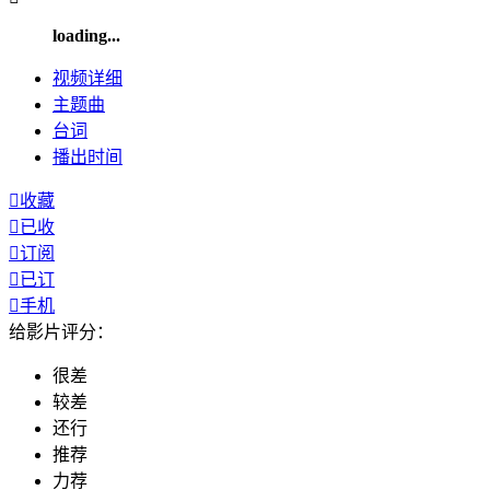
loading...
视频
详细
主题曲
台词
播出
时间

收藏

已收

订阅

已订

手机
给影片评分：
很差
较差
还行
推荐
力荐