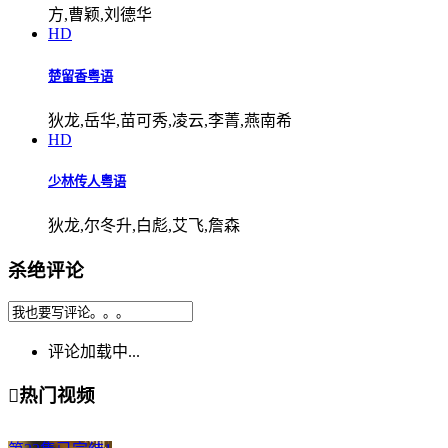
方,曹颖,刘德华
HD
楚留香粤语
狄龙,岳华,苗可秀,凌云,李菁,燕南希
HD
少林传人粤语
狄龙,尔冬升,白彪,艾飞,詹森
杀绝评论
评论加载中...

热门视频