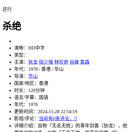
还行
杀绝
清晰：
HD中字
类型：
主演：
狄龙
徐少强
林珍奇
谷峰
詹森
年代：
1978 / 香港 / 华山
导演：
华山
国家/地区：
香港
时长：
120分钟
语言/字幕：
国语
年代：
1978
更新时间：
2024-11-28 22:54:19
影视/评论：
当前有
0
条评论，

详细介绍：
自称「无名无姓」的青年剑客（狄龙），他