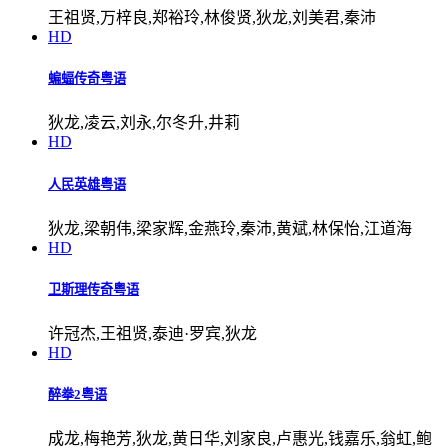
王祖贤,万梓良,郑裕玲,林俊贤,狄龙,刘美君,秦沛
HD
蝙蝠传奇粤语
狄龙,凌云,刘永,尔冬升,井莉
HD
人民英雄粤语
狄龙,梁朝伟,梁家辉,金燕玲,秦沛,黄斌,林保怡,江道海
HD
卫斯理传奇粤语
许冠杰,王祖贤,泰迪·罗宾,狄龙
HD
醉拳2粤语
成龙,梅艳芳,狄龙,黄日华,刘家良,卢惠光,钱嘉乐,翁虹,鲍