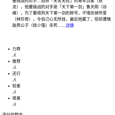
要挑战的对手…
自称「无名无姓」的青年剑客（狄
龙），他要挑战的对手是「天下第一剑」鲁天刚（谷
峰），为了要得到天下第一剑的称号，不惜杀掉所爱
（林珍奇），令自己心无所挂，最后他羸了，但却遭情
敌燕公子（徐少强）杀死……
详情
力荐
人
推荐
人
还行
人
较差
人
很差
人
评分加载中...