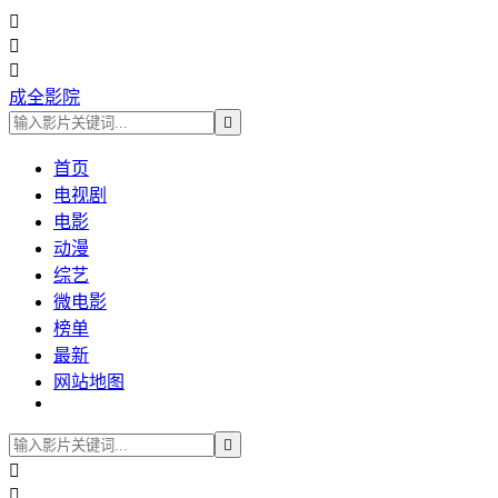



成全影院

首页
电视剧
电影
动漫
综艺
微电影
榜单
最新
网站地图


