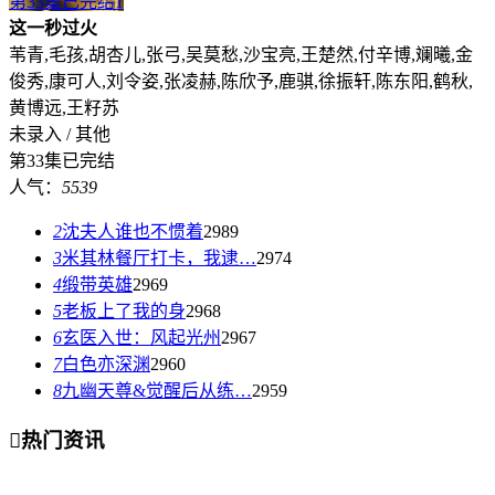
第33集已完结
1
这一秒过火
苇青,毛孩,胡杏儿,张弓,吴莫愁,沙宝亮,王楚然,付辛博,斓曦,金
俊秀,康可人,刘令姿,张凌赫,陈欣予,鹿骐,徐振轩,陈东阳,鹤秋,
黄博远,王籽苏
未录入 / 其他
第33集已完结
人气：
5539
2
沈夫人谁也不惯着
2989
3
米其林餐厅打卡，我逮…
2974
4
缎带英雄
2969
5
老板上了我的身
2968
6
玄医入世：风起光州
2967
7
白色亦深渊
2960
8
九幽天尊&觉醒后从练…
2959

热门资讯