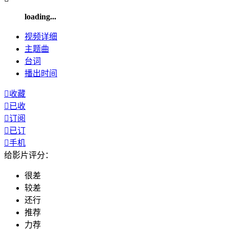
loading...
视频
详细
主题曲
台词
播出
时间

收藏

已收

订阅

已订

手机
给影片评分：
很差
较差
还行
推荐
力荐