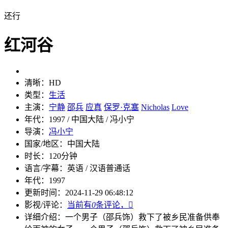
还行
红河谷
清晰：
HD
类型：
生活
主演：
宁静
邵兵
应真
保罗·克塞
Nicholas
Love
年代：
1997 / 中国大陆 / 冯小宁
导演：
冯小宁
国家/地区：
中国大陆
时长：
120分钟
语言/字幕：
英语 / 汉语普通话
年代：
1997
更新时间：
2024-11-29 06:48:12
影视/评论：
当前有
0
条评论，

详细介绍：
一个男子（邵兵饰）救下了被乡民准备供奉