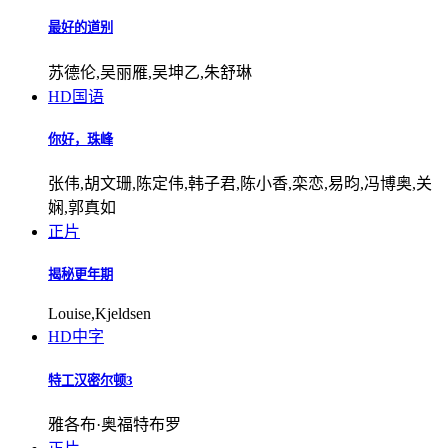
最好的道别
苏德伦,吴丽雁,吴坤乙,朱舒琳
HD国语
你好，珠峰
张伟,胡文珊,陈定伟,韩子君,陈小香,栾恋,易昀,冯博奥,关
娴,郭真如
正片
揭秘更年期
Louise,Kjeldsen
HD中字
特工汉密尔顿3
雅各布·奥福特布罗