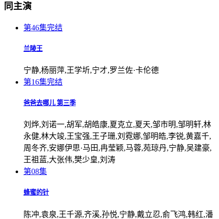
同主演
第46集完结
兰陵王
宁静,杨丽萍,王学圻,宁才,罗兰佐·卡伦德
第16集完结
爸爸去哪儿 第三季
刘烨,刘诺一,胡军,胡皓康,夏克立,夏天,邹市明,邹明轩,林
永健,林大竣,王宝强,王子珊,刘霓娜,邹明皓,李锐,黄嘉千,
周冬齐,安娜伊思·马田,冉莹颖,马蓉,苑琼丹,宁静,吴建豪,
王祖蓝,大张伟,樊少皇,刘涛
第08集
蜂蜜的针
陈冲,袁泉,王千源,齐溪,孙悦,宁静,戴立忍,俞飞鸿,韩红,潘