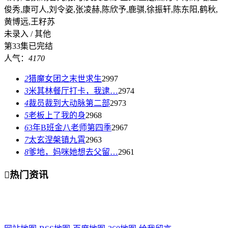
俊秀,康可人,刘令姿,张凌赫,陈欣予,鹿骐,徐振轩,陈东阳,鹤秋,
黄博远,王籽苏
未录入 / 其他
第33集已完结
人气：
4170
2
猎魔女团之末世求生
2997
3
米其林餐厅打卡，我逮…
2974
4
裁员裁到大动脉第二部
2973
5
老板上了我的身
2968
6
3年B班金八老师第四季
2967
7
太玄涅槃镇九霄
2963
8
爹地，妈咪她想去父留…
2961

热门资讯