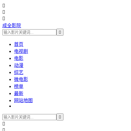



成全影院

首页
电视剧
电影
动漫
综艺
微电影
榜单
最新
网站地图


