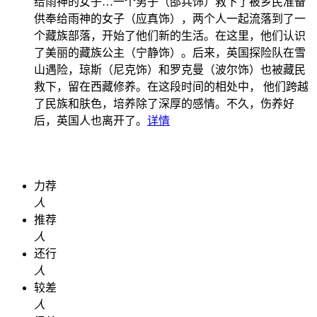
给雨神的女子…
一个男子（邵兵饰）救下了被乡民准备
供奉给雨神的女子（应真饰），两个人一起流落到了一
个藏族部落，开始了他们新的生活。在这里，他们认识
了美丽的藏族公主（宁静饰）。后来，英国探险队在雪
山遇险，琼斯（尼克饰）和罗克曼（波尔饰）也被藏民
救下，留在西藏修养。在这段时间的相处中， 他们跨越
了民族和肤色，培养除了深厚的感情。不久，伤养好
后，英国人也离开了。
详情
力荐
人
推荐
人
还行
人
较差
人