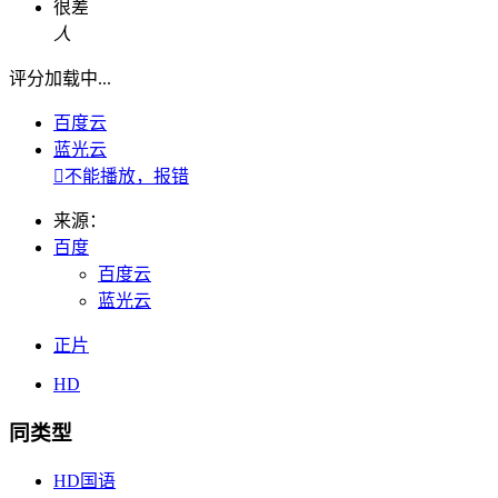
很差
人
评分加载中...
百度云
蓝光云

不能播放，报错
来源：
百度
百度云
蓝光云
正片
HD
同类型
HD国语