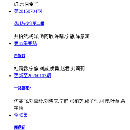
虹,水原希子
第20150704期
花儿与少年第二季
井柏然,杨洋,毛阿敏,许晴,宁静,陈意涵
第45集完结
白银谷
杜雨露,宁静,刘威,侯勇,赵君,刘莉莉
更新至20260103期
一路繁花2
何赛飞,刘嘉玲,刘晓庆,宁静,张柏芝,邵子恒,柯淳,叶童,余
宇涵
全45集
鹿鼎记