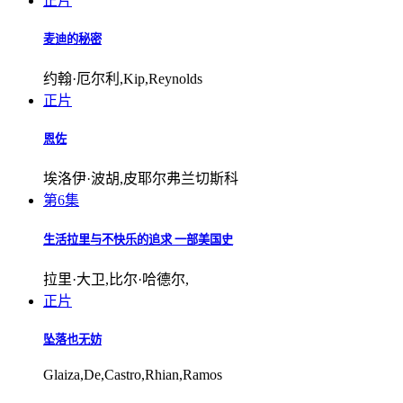
正片
麦迪的秘密
约翰·厄尔利,Kip,Reynolds
正片
恩佐
埃洛伊·波胡,皮耶尔弗兰切斯科
第6集
生活拉里与不快乐的追求 一部美国史
拉里·大卫,比尔·哈德尔,
正片
坠落也无妨
Glaiza,De,Castro,Rhian,Ramos