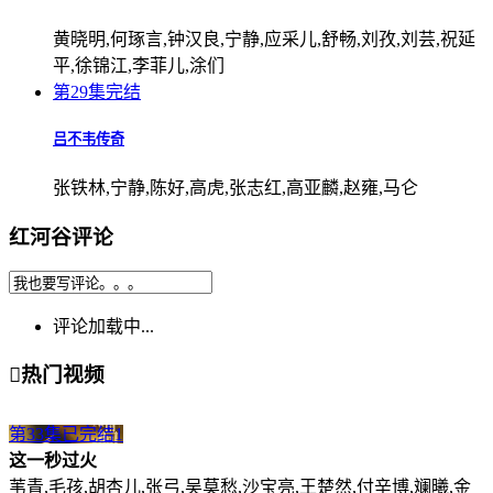
黄晓明,何琢言,钟汉良,宁静,应采儿,舒畅,刘孜,刘芸,祝延
平,徐锦江,李菲儿,涂们
第29集完结
吕不韦传奇
张铁林,宁静,陈好,高虎,张志红,高亚麟,赵雍,马仑
红河谷评论
评论加载中...

热门视频
第33集已完结
1
这一秒过火
苇青,毛孩,胡杏儿,张弓,吴莫愁,沙宝亮,王楚然,付辛博,斓曦,金