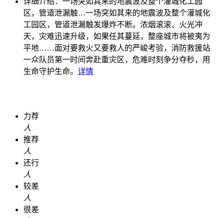
详细介绍：
一场突如其来的地震波及整个灌城化工园
区，管道泄漏触…
一场突如其来的地震波及整个灌城化
工园区，管道泄漏触发爆炸不断。浓烟滚滚、火光冲
天，灾难迅速升级，如果任其蔓延，整座城市将被夷为
平地……面对要救火又要救人的严峻考验，消防救援站
一众队员第一时间奔赴重灾区，危难时刻争分夺秒，用
生命守护生命。
详情
力荐
人
推荐
人
还行
人
较差
人
很差