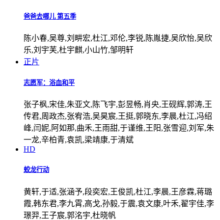
爸爸去哪儿 第五季
陈小春,吴尊,刘畊宏,杜江,邓伦,李锐,陈胤捷,吴欣怡,吴欣
乐,刘宇芙,杜宇麒,小山竹,邹明轩
正片
志愿军：浴血和平
张子枫,宋佳,朱亚文,陈飞宇,彭昱畅,肖央,王砚辉,郭涛,王
传君,周政杰,张宥浩,吴昊宸,王挺,郭晓东,李晨,杜江,冯绍
峰,闫妮,阿如那,曲禾,王雨甜,于谨维,王阳,张雪迎,刘军,朱
一龙,辛柏青,袁凯,梁靖康,于清斌
HD
蛟龙行动
黄轩,于适,张涵予,段奕宏,王俊凯,杜江,李晨,王彦霖,蒋璐
霞,韩东君,李九霄,高戈,孙毅,于震,袁文康,叶禾,翟宇佳,李
璟羿,王子宸,郭洺宇,杜晓帆