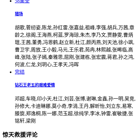
58集全
猎场
胡歌,菅纫姿,陈龙,孙红雷,张嘉益,祖峰,李强,胡兵,万茜,章
龄之,徐阁,王海燕,柯蓝,罗海琼,朱杰,李乃文,贾静雯,曹炳
琨,王茜,董勇,冯恩鹤,赵立新,杜江,颜丙燕,刘天池,徐小飒,
曹卫宇,周放,王小毅,马元,王乐君,苑冉,林熙越,张晞临,高
峰,张陆,张子嫣,秦雅思,屈刚,张建栋,张宏震,蒋君,孙之鸿,
何波,仁龙,刘玥心,王孝天,冯晖
完结
钻石王老五的艰难爱情
邓超,车晓,印小天,杜江,刘芸,张博,谢琳,金鑫,孙一明,吴竞,
孙修大,卡迪琳娜,莫小奇,李涓,王丹,解昕怡,刘立东,易寒,
滕旋,郑逸桐,陈一娜,范玉超,徐纯学,李冰,钟雷,崔敏捷,张
铭轩,梁刚
惊天救援评论