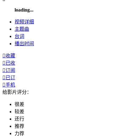
loading...
视频
详细
主题曲
台词
播出
时间

收藏

已收

订阅

已订

手机
给影片评分：
很差
较差
还行
推荐
力荐