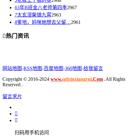
5
老板上了我的身
2968
6
3年B班金八老师第四季
2967
7
太玄涅槃镇九霄
2963
8
爹地，妈咪她想去父留…
2961

热门资讯
网站地图
-
RSS地图
-
百度地图
-
360地图
-
给我留言
Copyright © 2016-2024
www.
qdxinxiangrui
.Com
.All Rights
Reserved .
留言求片


扫码用手机访问