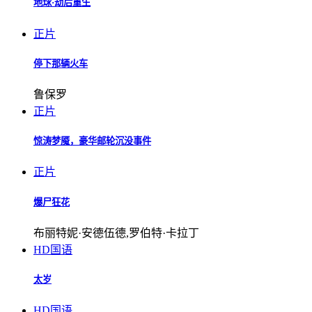
地球·劫后重生
正片
停下那辆火车
鲁保罗
正片
惊涛梦魇，豪华邮轮沉没事件
正片
爆尸狂花
布丽特妮·安德伍德,罗伯特·卡拉丁
HD国语
太岁
HD国语