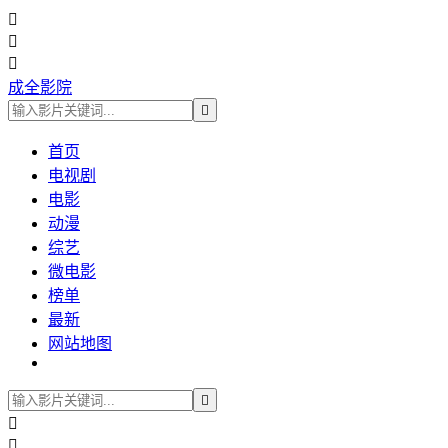



成全影院

首页
电视剧
电影
动漫
综艺
微电影
榜单
最新
网站地图


