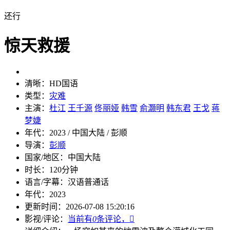
还行
惊天救援
清晰：
HD国语
类型：
灾难
主演：
杜江
王千源
佟丽娅
韩雪
俞灏明
韩东君
王戈
蒋
梦婕
年代：
2023 / 中国大陆 / 彭顺
导演：
彭顺
国家/地区：
中国大陆
时长：
120分钟
语言/字幕：
汉语普通话
年代：
2023
更新时间：
2026-07-08 15:20:16
影视/评论：
当前有
0
条评论，
