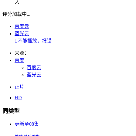
人
评分加载中...
百度云
蓝光云

不能播放，报错
来源：
百度
百度云
蓝光云
正片
HD
同类型
更新至08集