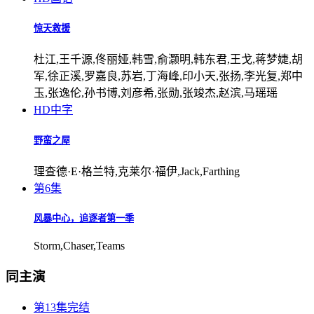
惊天救援
杜江,王千源,佟丽娅,韩雪,俞灏明,韩东君,王戈,蒋梦婕,胡
军,徐正溪,罗嘉良,苏岩,丁海峰,印小天,张扬,李光复,郑中
玉,张逸伦,孙书博,刘彦希,张勋,张竣杰,赵滨,马瑶瑶
HD中字
野蛮之屋
理查德·E·格兰特,克莱尔·福伊,Jack,Farthing
第6集
风暴中心，追逐者第一季
Storm,Chaser,Teams
同主演
第13集完结