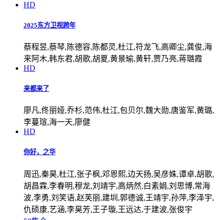
HD
2025东方卫视跨年
蔡程昱,蔡琴,陈德容,陈都灵,杜江,符龙飞,高卿尘,龚俊,海
来阿木,韩东君,胡歌,胡夏,黄景瑜,黄轩,贾乃亮,蒋璐霞
HD
来都来了
廖凡,佟丽娅,乔杉,范伟,杜江,包贝尔,魏大勋,唐鉴军,黄璐,
李蔓瑄,海一天,廖健
HD
你好，之华
周迅,秦昊,杜江,张子枫,邓恩熙,边天扬,吴彦姝,谭卓,胡歌,
胡昌霖,李春明,穆龙,刘靖宇,高炳然,白素娟,刘思博,常海
波,李勇,刘笑语,赵芙丽,建圳,郭德诚,王靖宇,孙萍,李泽宇,
仇硕康,艺涵,李昊芳,王子璇,王远达,于建波,张俊宇