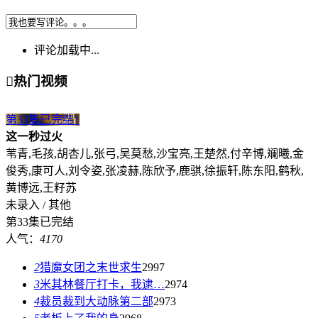
评论加载中...

热门视频
第33集已完结
1
这一秒过火
苇青,毛孩,胡杏儿,张弓,吴莫愁,沙宝亮,王楚然,付辛博,斓曦,金
俊秀,康可人,刘令姿,张凌赫,陈欣予,鹿骐,徐振轩,陈东阳,鹤秋,
黄博远,王籽苏
未录入 / 其他
第33集已完结
人气：
4170
2
猎魔女团之末世求生
2997
3
米其林餐厅打卡，我逮…
2974
4
裁员裁到大动脉第二部
2973