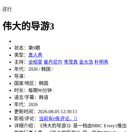
还行
伟大的导游3
状态：
第9期
类型：
真人秀
主持：
全昭旻
崔丹尼尔
李茂真
金大浩
朴明秀
年代：
2026 / 韩国 /
导演：
国家/地区：
韩国
时长：
每期90分钟
语言/字幕：
韩语
年代：
2026
更新时间：
2026-08-05 12:30:11
影视/评论：
当前有
0
条评论，

详细介绍：
《伟大的导游3》是一档由MBC Every1推出