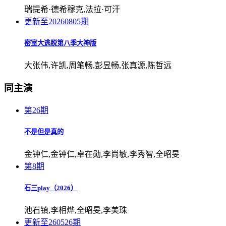
瑞提希·德希穆克,法拉·可汗
更新至20260805期
密室大逃脱第八季大神版
大张伟,许凯,周笔畅,彭昱畅,张真源,陈哲远
同主演
第26期
不是但是真的
金钟仁,金钟仁,卓在勋,李尚敏,李秀智,全昭旻
第8期
石三play（2026）
池石镇,李相烨,全昭旻,李美珠
更新至260526期