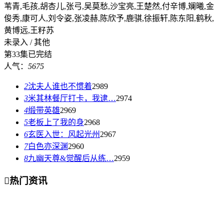
苇青,毛孩,胡杏儿,张弓,吴莫愁,沙宝亮,王楚然,付辛博,斓曦,金
俊秀,康可人,刘令姿,张凌赫,陈欣予,鹿骐,徐振轩,陈东阳,鹤秋,
黄博远,王籽苏
未录入 / 其他
第33集已完结
人气：
5675
2
沈夫人谁也不惯着
2989
3
米其林餐厅打卡，我逮…
2974
4
缎带英雄
2969
5
老板上了我的身
2968
6
玄医入世：风起光州
2967
7
白色亦深渊
2960
8
九幽天尊&觉醒后从练…
2959

热门资讯