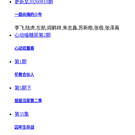
更新至20260810期
一路向海的少年
李飞,陆虎,左航,阎鹤祥,朱志鑫,苏新皓,张极,张泽禹
心动嗑糖局第2期
心动双重奏
第1期
伦敦合伙人
第5期下
姐姐当家第二季
第35集
囚牢生存战