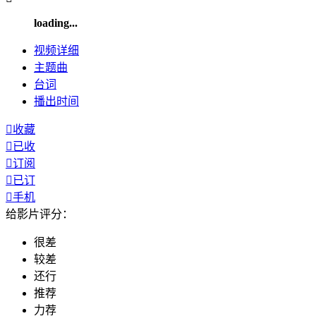
loading...
视频
详细
主题曲
台词
播出
时间

收藏

已收

订阅

已订

手机
给影片评分：
很差
较差
还行
推荐
力荐