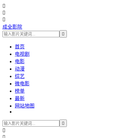



成全影院

首页
电视剧
电影
动漫
综艺
微电影
榜单
最新
网站地图


