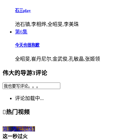
石三play
池石镇,李相烨,全昭旻,李美珠
第6集
今天也很抱歉
全昭旻,崔丹尼尔,金武俊,孔敏晶,张姬领
伟大的导游3评论
评论加载中...

热门视频
第33集已完结
1
这一秒过火