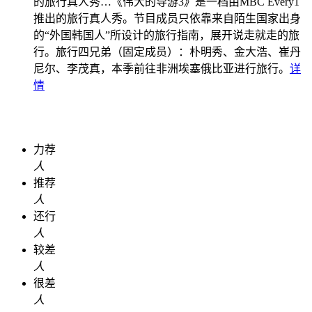
的旅行真人秀…
《伟大的导游3》是一档由MBC Every1
推出的旅行真人秀。节目成员只依靠来自陌生国家出身
的“外国韩国人”所设计的旅行指南，展开说走就走的旅
行。旅行四兄弟（固定成员）：朴明秀、金大浩、崔丹
尼尔、李茂真，本季前往非洲埃塞俄比亚进行旅行。
详
情
力荐
人
推荐
人
还行
人
较差
人
很差
人