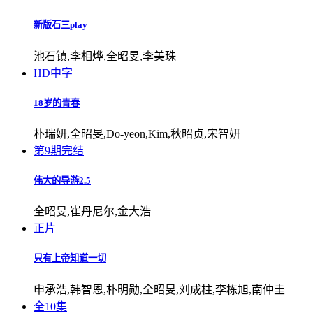
新版石三play
池石镇,李相烨,全昭旻,李美珠
HD中字
18岁的青春
朴瑞妍,全昭旻,Do-yeon,Kim,秋昭贞,宋智妍
第9期完结
伟大的导游2.5
全昭旻,崔丹尼尔,金大浩
正片
只有上帝知道一切
申承浩,韩智恩,朴明勋,全昭旻,刘成柱,李栋旭,南仲圭
全10集