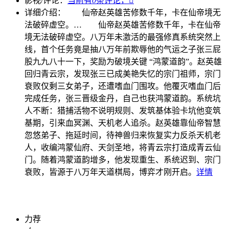
影视/评论：
当前有
0
条评论，

详细介绍：
仙帝赵英雄苦修数千年，卡在仙帝境无
法破碎虚空。…
仙帝赵英雄苦修数千年，卡在仙帝
境无法破碎虚空。八万年未激活的最强修真系统突然上
线，首个任务竟是抽八万年前欺辱他的气运之子张三屁
股九九八十一下，奖励为破境关键 “鸿蒙道韵”。赵英雄
回归青云宗，发现张三已成美艳失忆的宗门祖师，宗门
衰败仅剩三女弟子，还遭嗜血门围攻。他覆灭嗜血门后
完成任务，张三晋级金丹，自己也获鸿蒙道韵。系统坑
人不断：猎捕活物不说明规则、发筑基体验卡坑他变筑
基期，引来血冥渊、天机老人追杀。赵英雄靠仙帝智慧
忽悠弟子、拖延时间，待神兽归来恢复实力反杀天机老
人，收编鸿蒙仙府、天剑圣地，将青云宗打造成青云仙
门。随着鸿蒙道韵增多，他发现重生、系统迟到、宗门
衰败，皆源于八万年天道棋局，博弈才刚开启。
详情
力荐