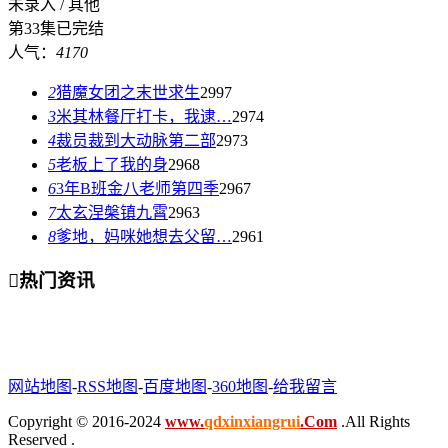
未录入 / 其他
第33集已完结
人气：
4170
2
猎魔女团之末世求生
2997
3
米其林餐厅打卡，我逮…
2974
4
裁员裁到大动脉第二部
2973
5
老板上了我的身
2968
6
3年B班金八老师第四季
2967
7
太玄涅槃镇九霄
2963
8
爹地，妈咪她想去父留…
2961

热门资讯
网站地图
-
RSS地图
-
百度地图
-
360地图
-
给我留言
Copyright © 2016-2024
www.
qdxinxiangrui
.Com
.All Rights
Reserved .