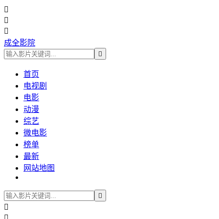



成全影院

首页
电视剧
电影
动漫
综艺
微电影
榜单
最新
网站地图


