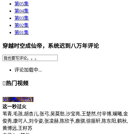
第05集
第04集
第03集
第02集
第01集
穿越时空成仙帝，系统迟到八万年评论
评论加载中...

热门视频
第33集已完结
1
这一秒过火
苇青,毛孩,胡杏儿,张弓,吴莫愁,沙宝亮,王楚然,付辛博,斓曦,金
俊秀,康可人,刘令姿,张凌赫,陈欣予,鹿骐,徐振轩,陈东阳,鹤秋,
黄博远,王籽苏