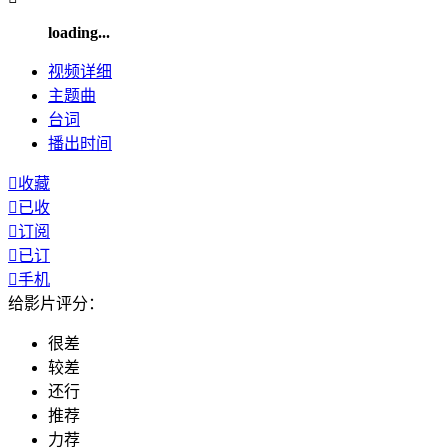
loading...
视频
详细
主题曲
台词
播出
时间

收藏

已收

订阅

已订

手机
给影片评分：
很差
较差
还行
推荐
力荐