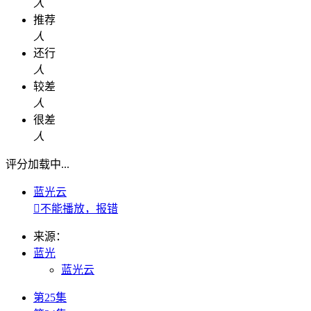
人
推荐
人
还行
人
较差
人
很差
人
评分加载中...
蓝光云

不能播放，报错
来源：
蓝光
蓝光云
第25集