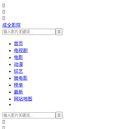



成全影院

首页
电视剧
电影
动漫
综艺
微电影
榜单
最新
网站地图


