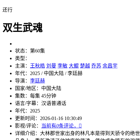
还行
双生武魂
状态：
第60集
类型：
主演：
王秋皓
刘曼
李敏
大鲲
楚越
乔苏
余昌宇
年代：
2025 / 中国大陆 / 李廷赫
导演：
李廷赫
国家/地区：
中国大陆
集数：
每集 45分钟
语言/字幕：
汉语普通话
年代：
2025
更新时间：
2026-01-16 10:30:49
影视/评论：
当前有
0
条评论，

详细介绍：
大林郡世家出身的林凡本是得到天骄令的绝世