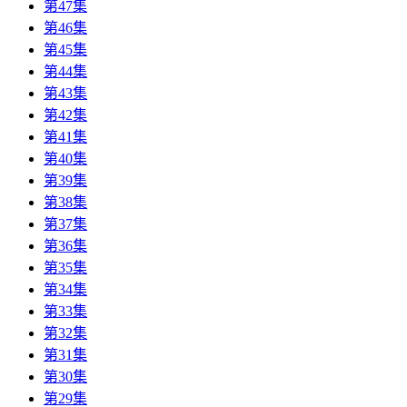
第47集
第46集
第45集
第44集
第43集
第42集
第41集
第40集
第39集
第38集
第37集
第36集
第35集
第34集
第33集
第32集
第31集
第30集
第29集