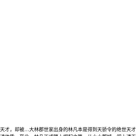
天才，却被…
大林郡世家出身的林凡本是得到天骄令的绝世天才