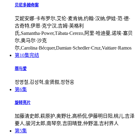
贝尼多姆命案
艾妮安娜·卡布罗尔,艾伦·麦肯纳,约翰·汉纳,伊娃·范·德·
古奇特,伊恩·克宁汉,吉姆·英格利
氏,Samantha·Power,Tábata·Cerezo,阿里·哈迪曼,诺埃·塞贝
尔,奥马尔·沙克
尔,Carolina·Bécquer,Damian·Schedler·Cruz,Vaitiare·Ramos
第10集完结
罪与爱
정명철,김성혁,金贤叙,정현웅
第6集
旋转亮片
加藤清史郎,萩原护,奥野壮,高桥侃,伊藤明日阳,桃儿,吉泽
要人,骏河太郎,南琴奈,吉田晴登,仲野温,吉村界人
第5集