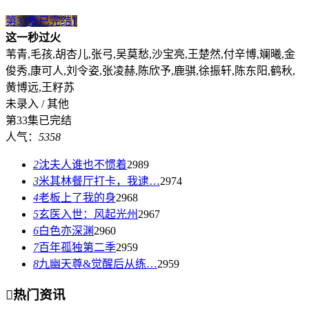
第33集已完结
1
这一秒过火
苇青,毛孩,胡杏儿,张弓,吴莫愁,沙宝亮,王楚然,付辛博,斓曦,金
俊秀,康可人,刘令姿,张凌赫,陈欣予,鹿骐,徐振轩,陈东阳,鹤秋,
黄博远,王籽苏
未录入 / 其他
第33集已完结
人气：
5358
2
沈夫人谁也不惯着
2989
3
米其林餐厅打卡，我逮…
2974
4
老板上了我的身
2968
5
玄医入世：风起光州
2967
6
白色亦深渊
2960
7
百年孤独第二季
2959
8
九幽天尊&觉醒后从练…
2959

热门资讯