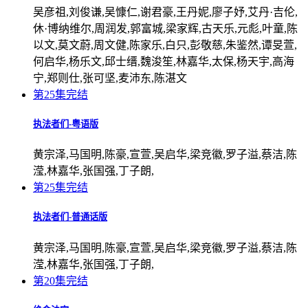
吴彦祖,刘俊谦,吴慷仁,谢君豪,王丹妮,廖子妤,艾丹·吉伦,
休·博纳维尔,周润发,郭富城,梁家辉,古天乐,元彪,叶童,陈
以文,莫文蔚,周文健,陈家乐,白只,彭敬慈,朱鉴然,谭旻萱,
何启华,杨乐文,邱士缙,魏浚笙,林嘉华,太保,杨天宇,高海
宁,郑则仕,张可坚,麦沛东,陈湛文
第25集完结
执法者们-粤语版
黄宗泽,马国明,陈豪,宣萱,吴启华,梁竞徽,罗子溢,蔡洁,陈
滢,林嘉华,张国强,丁子朗,
第25集完结
执法者们-普通话版
黄宗泽,马国明,陈豪,宣萱,吴启华,梁竞徽,罗子溢,蔡洁,陈
滢,林嘉华,张国强,丁子朗,
第20集完结