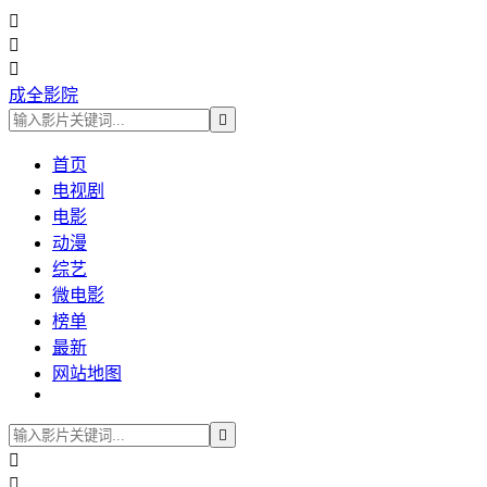



成全影院

首页
电视剧
电影
动漫
综艺
微电影
榜单
最新
网站地图


