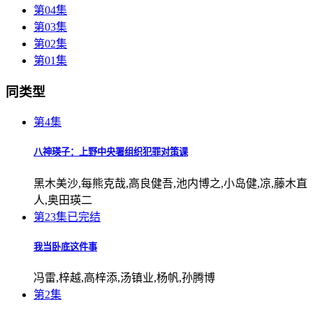
第04集
第03集
第02集
第01集
同类型
第4集
八神瑛子：上野中央署组织犯罪对策课
黑木美沙,每熊克哉,高良健吾,池内博之,小岛健,凉,藤木直
人,奥田瑛二
第23集已完结
我当卧底这件事
冯雷,梓越,高梓添,汤镇业,杨帆,孙腾博
第2集