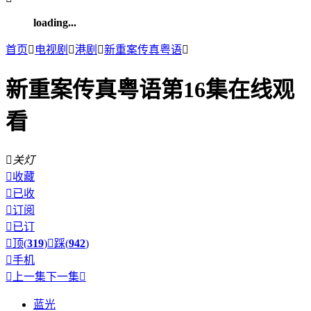
loading...
首页

电视剧

港剧

新重案传真粤语

新重案传真粤语第16集在线观
看

关灯

收藏

已收

订阅

已订

顶(
319
)

踩(
942
)

手机

上一集
下一集

蓝光