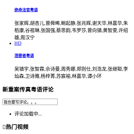
绝命法官粤语
张家辉,胡杏儿,曾舜晞,鲍起静,张兆辉,谢天华,林嘉华,朱
栢康,谷祖琳,张国强,蔡思韵,韦罗莎,曾向镇,黄智雯,许绍
雄,周汉宁
HD
泄密者粤语
吴镇宇,张智霖,佘诗曼,周秀娜,郑则仕,刘浩龙,张继聪,李
灿森,卫诗雅,杨梓菁,苏宸褕,林嘉华,谭小环
新重案传真粤语评论
评论加载中...

热门视频