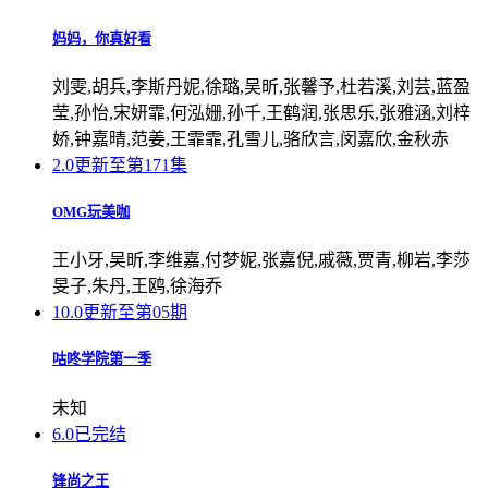
妈妈，你真好看
刘雯,胡兵,李斯丹妮,徐璐,吴昕,张馨予,杜若溪,刘芸,蓝盈
莹,孙怡,宋妍霏,何泓姗,孙千,王鹤润,张思乐,张雅涵,刘梓
娇,钟嘉晴,范姜,王霏霏,孔雪儿,骆欣言,闵嘉欣,金秋赤
2.0
更新至第171集
OMG玩美咖
王小牙,吴昕,李维嘉,付梦妮,张嘉倪,戚薇,贾青,柳岩,李莎
旻子,朱丹,王鸥,徐海乔
10.0
更新至第05期
咕咚学院第一季
未知
6.0
已完结
锋尚之王