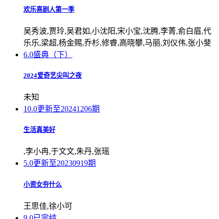
欢乐喜剧人第一季
吴秀波,贾玲,吴君如,小沈阳,宋小宝,沈腾,李菁,俞白眉,代
乐乐,梁超,杨金赐,乔杉,修睿,高晓攀,马丽,刘仪伟,张小斐
6.0
盛典（下）
2024爱奇艺尖叫之夜
未知
10.0
更新至20241206期
生活真美好
,李小冉,于文文,朱丹,张瑶
5.0
更新至20230919期
小资女夯什么
王思佳,徐小可
9.0
已完结