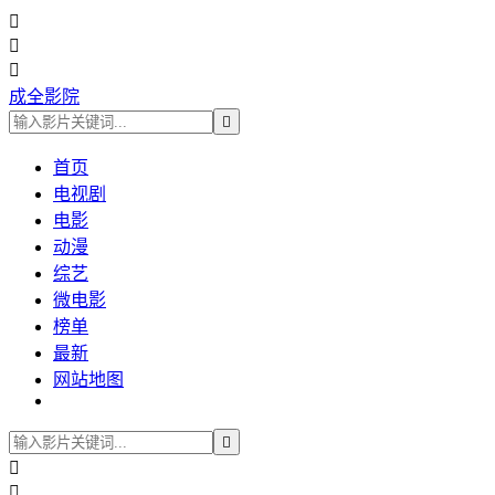



成全影院

首页
电视剧
电影
动漫
综艺
微电影
榜单
最新
网站地图


