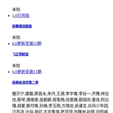
未知
1.0
已完结
街舞潮流图鉴
未知
8.0
更新至第25期
飞正常航班
未知
6.0
更新至第11期
经典咏流传第二季
撒贝宁,康震,廖昌永,朱丹,王源,李宇春,李谷一,齐豫,林志
炫,蔡琴,谭维维,张靓颖,周笔畅,尚雯婕,蔡国庆,雷佳,阿云
嘎,胡夏,郁可唯,孙楠,李玉刚,方锦龙,吴谨言,台风少年团,
汪苏泷,沙溢,胡可,吉克隽逸,萨顶顶,许魏洲,赵照,刘恺威,