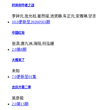
时尚创作者之战
李钟元,张允柱,崔然竣,池贤静,车正元,安雅琳,양갱
10.0
更新至20260503期
中国红妆
张淇,唐九洲,海陆,何泓姗
2.0
第8期
大模来了
未知
7.0
更新至01集
去远方第二季
吴彦祖
2.0
第13期