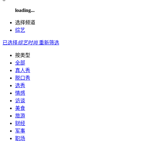
loading...
选择频道
综艺
已选择
综艺
时尚
重新筛选
按类型
全部
真人秀
脱口秀
选秀
情感
访谈
美食
旅游
财经
军事
职场