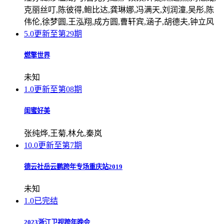
克丽丝叮,陈彼得,鲍比达,龚琳娜,冯满天,刘润潼,吴彤,陈
伟伦,徐梦圆,王泓翔,成方圆,曹轩宾,涵子,胡德夫,钟立风
5.0
更新至第29期
燃擎世界
未知
1.0
更新至第08期
闺蜜好美
张纯烨,王菊,林允,秦岚
10.0
更新至第7期
德云社岳云鹏跨年专场重庆站2019
未知
1.0
已完结
2023浙江卫视跨年晚会