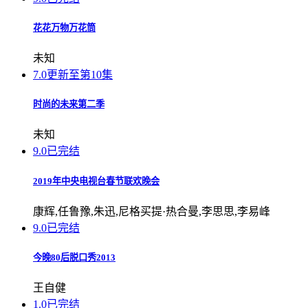
花花万物万花筒
未知
7.0
更新至第10集
时尚的未来第二季
未知
9.0
已完结
2019年中央电视台春节联欢晚会
康辉,任鲁豫,朱迅,尼格买提·热合曼,李思思,李易峰
9.0
已完结
今晚80后脱口秀2013
王自健
1.0
已完结