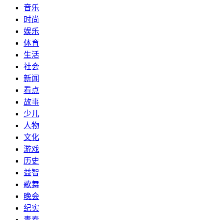
音乐
时尚
娱乐
体育
生活
社会
新闻
看点
故事
少儿
人物
文化
游戏
历史
益智
歌舞
晚会
纪实
青春