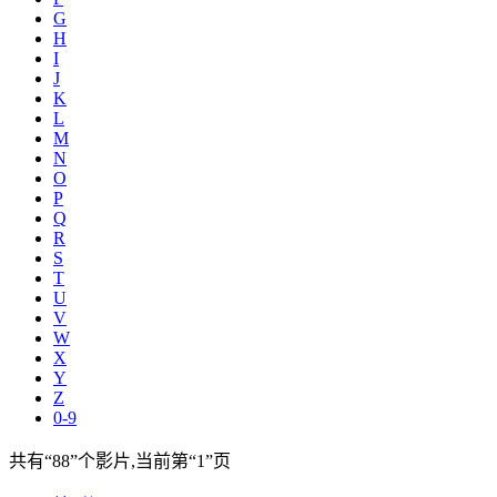
G
H
I
J
K
L
M
N
O
P
Q
R
S
T
U
V
W
X
Y
Z
0-9
共有
“88”
个影片,当前第
“1”
页