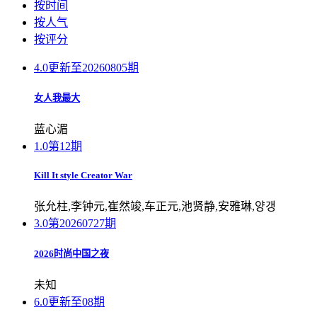
按时间
按人气
按评分
4.0
更新至20260805期
女人我最大
蓝心湄
1.0
第12期
Kill It st
yle Creator War
张允柱,李钟元,崔然竣,车正元,池贤静,安雅琳,양갱
3.0
第20260727期
2026时尚中国之夜
未知
6.0
更新至08期