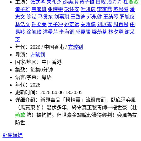
主演：
张武孝
关礼杰
邵美琪
黄子恒
白彪
潘芳芳
杜
燕歌
黄子雄
韦家雄
张曦雯
彭怀安
叶凯茵
李家鼎
苏恩磁
潘
志文
陈滢
马贯东
刘嘉琪
王致迪
邓永健
王绮琴
罗毓仪
林浩文
钟柔美
吴子冲
姚宏远
关曜儁
刘展霆
周百恩
庄
易羚
涂毓麟
洪曼芹
李海铜
邬嘉骏
梁荺苓
林夕童
谢采
芝
年代：
2026 / 中国香港 /
方骏钊
导演：
方骏钊
国家/地区：
中国香港
集数：
每集0分钟
语言/字幕：
粤语
年代：
2026
更新时间：
2026-04-06 18:20:05
详细介绍：
新興毒品「粉精靈」流竄市面，臥底潘奕風
（馬貫東 飾）潛伏多年，終令真正製毒師一權世豪（杜
燕歌
飾）被拘捕。但世豪金蟬脫殼獲得輕判！奕風為提
防世…
卧底娇娃