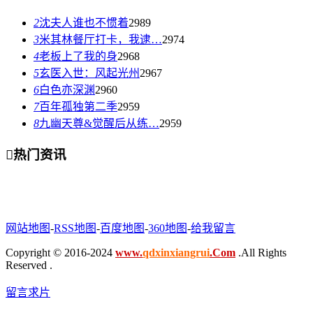
2
沈夫人谁也不惯着
2989
3
米其林餐厅打卡，我逮…
2974
4
老板上了我的身
2968
5
玄医入世：风起光州
2967
6
白色亦深渊
2960
7
百年孤独第二季
2959
8
九幽天尊&觉醒后从练…
2959

热门资讯
网站地图
-
RSS地图
-
百度地图
-
360地图
-
给我留言
Copyright © 2016-2024
www.
qdxinxiangrui
.Com
.All Rights
Reserved .
留言求片