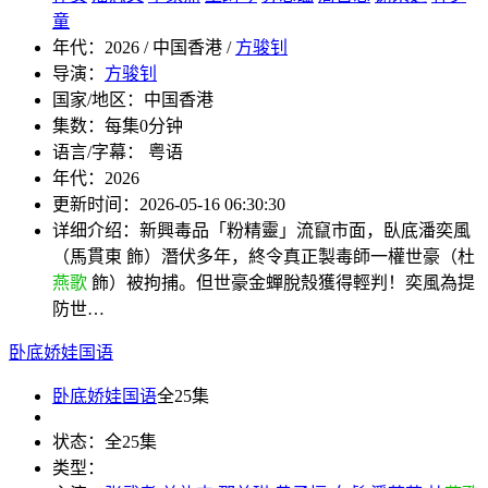
童
年代：
2026 / 中国香港 /
方骏钊
导演：
方骏钊
国家/地区：
中国香港
集数：
每集0分钟
语言/字幕：
粤语
年代：
2026
更新时间：
2026-05-16 06:30:30
详细介绍：
新興毒品「粉精靈」流竄市面，臥底潘奕風
（馬貫東 飾）潛伏多年，終令真正製毒師一權世豪（杜
燕歌
飾）被拘捕。但世豪金蟬脫殼獲得輕判！奕風為提
防世…
卧底娇娃国语
卧底娇娃国语
全25集
状态：
全25集
类型：