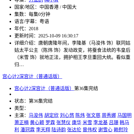
国家/地区：
中国香港 / 中国大
集数：
每集0分钟
语言/字幕：
粤语
年代：
2018
更新时间：
2025-10-09 16:30:17
详细介绍：
唐朝唐隆年间，李隆基（马浚伟 饰）联同姑
姑太平公主（陈炜 饰）发动政变，将蚕食法统的韦皇后
（米雪 饰）就地正法，拥护相王李旦重回大统。看似重
归…
宫心计2深宫计（普通话版）
宫心计2深宫计（普通话版）
第36集完结
状态：
第36集完结
类型：
主演：
马浚伟
胡定欣
刘心悠
陈炜
张文慈
周秀娜
马国明
萧正楠
黄心颖
罗霖
张慧仪
康华
米雪
李龙基
吕珊
韩马
利
潘冠霖
李天翔
陆诗韵
张达伦
曾伟权
谢雪心
赖慰玲