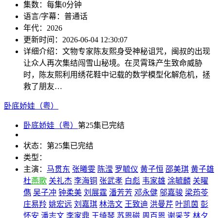
集数：
每集0分钟
语言/字幕：
普通话
年代：
2026
更新时间：
2026-06-04 12:30:07
详细介绍：
文物专家陈友熙身受神秘诅咒，闽叔的出现
让众人再次集结闯雪山秘境。在灵霄珠产生致命威胁
时，陈友熙利用绣花鞋中记载的数学模型化解危机，拯
救了朋友…
卧底娇娃（粤）
卧底娇娃（粤）
第25集已完结
状态：
第25集已完结
类型：
主演：
马贯东
张曦雯
陈滢
罗毓仪
黄子恒
邵美琪
黄子雄
杜
燕歌
关礼杰
李海铜
张武孝
白彪
韦家雄
涂毓麟
关曜
儁
吴子冲
钟柔美
刘展霆
潘芳芳
邓永健
邬嘉骏
梁荺苓
庄易羚
姚宏远
刘嘉琪
林浩文
王致迪
洪曼芹
叶凯茵
彭
怀安
潘志文
李家鼎
王绮琴
苏恩磁
周百恩
谢采芝
林夕