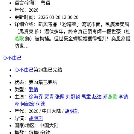
语言/字幕：
粤语
年代：
2026
更新时间：
2026-03-28 12:30:20
详细介绍：
新興毒品「粉精靈」流竄市面，臥底潘奕風
（馬貫東 飾）潛伏多年，終令真正製毒師一權世豪（杜
燕歌
飾）被拘捕。但世豪金蟬脫殼獲得輕判！奕風為提
防世…
心不由己
心不由己
第24集已完结
状态：
第24集已完结
类型：
爱情
主演：
徐海乔
贾青
张翔
刘冠麟
禹童
赵达
邓
燕歌
李镇
泽
何绍宏
何澳
年代：
2026 / 中国大陆 /
胡明凯
导演：
胡明凯
国家/地区：
中国大陆
集数：
每集0分钟