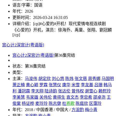
语言/字幕：
国语
年代：
2026
更新时间：
2026-03-24 16:31:05
详细介绍：
[cp]#心爱的#开机！现代爱情电视连续剧
《心爱的》开机，演员：徐海乔、禹童、张翔、劉冠麟
[/cp]
宫心计2深宫计[粤语版]
宫心计2深宫计[粤语版]
第36集完结
状态：
第36集完结
类型：
主演：
马浚伟
胡定欣
刘心悠
陈炜
张文慈
周秀娜
马国明
萧正楠
黄心颖
罗霖
张慧仪
康华
米雪
李龙基
吕珊
韩马
利
潘冠霖
李天翔
陆诗韵
张达伦
曾伟权
谢雪心
赖慰玲
李美慧
韦家雄
关伟伦
黄得生
袁文杰
李忠希
邵卓尧
王
俊棠
杨证桦
麦玲玲
陈志健
杜
燕歌
陈庭欣
区霭玲
年代：
2018 / 中国香港 / 中国大 /
方浤酌
梅小青
导演：
方浤酌
梅小青