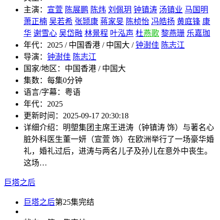
主演：
宣萱
陈展鹏
陈炜
刘佩玥
钟镇涛
汤镇业
马国明
萧正楠
吴若希
张颕康
蒋家旻
陈桢怡
冯皓扬
黄庭锋
康
华
谢雪心
吴岱融
林景程
叶泓声
杜
燕歌
黎燕珊
乐嘉珈
年代：
2025 / 中国香港 / 中国大 /
钟澍佳
陈志江
导演：
钟澍佳
陈志江
国家/地区：
中国香港 / 中国大
集数：
每集0分钟
语言/字幕：
粤语
年代：
2025
更新时间：
2025-09-17 20:30:18
详细介绍：
明塱集团主席王进涛（钟镇涛 饰）与著名心
脏外科医生董一妍（宣萱 饰）在欧洲举行了一场豪华婚
礼，婚礼过后，进涛与两名儿子及孙儿在意外中丧生。
这场…
巨塔之后
巨塔之后
第25集完结