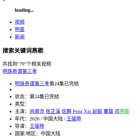
loading...
视频
明星
新闻
搜索关键词燕歌
共找到
“79”
个相关视频
明珠奇谭第三季
明珠奇谭第三季
第24集已完结
状态：
第24集已完结
类型：
主演：
肖顺尧
张芷溪
信鹏
Peng
Xin
赵毅
曹磊
邓
燕歌
年代：
2026 / 中国大陆 /
王骏晔
导演：
王骏晔
国家/地区：
中国大陆