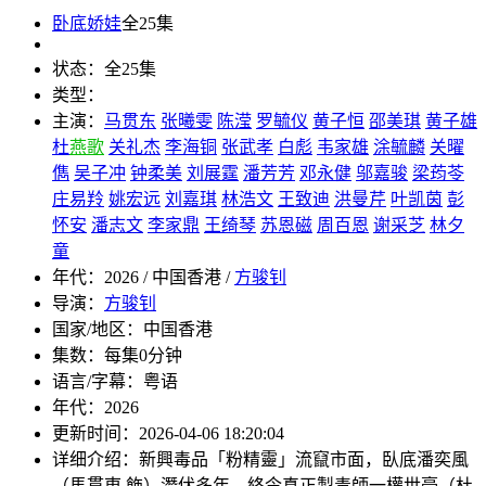
卧底娇娃
全25集
状态：
全25集
类型：
主演：
马贯东
张曦雯
陈滢
罗毓仪
黄子恒
邵美琪
黄子雄
杜
燕歌
关礼杰
李海铜
张武孝
白彪
韦家雄
涂毓麟
关曜
儁
吴子冲
钟柔美
刘展霆
潘芳芳
邓永健
邬嘉骏
梁荺苓
庄易羚
姚宏远
刘嘉琪
林浩文
王致迪
洪曼芹
叶凯茵
彭
怀安
潘志文
李家鼎
王绮琴
苏恩磁
周百恩
谢采芝
林夕
童
年代：
2026 / 中国香港 /
方骏钊
导演：
方骏钊
国家/地区：
中国香港
集数：
每集0分钟
语言/字幕：
粤语
年代：
2026
更新时间：
2026-04-06 18:20:04
详细介绍：
新興毒品「粉精靈」流竄市面，臥底潘奕風
（馬貫東 飾）潛伏多年，終令真正製毒師一權世豪（杜