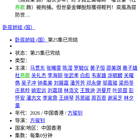
燕歌
飾）被拘捕。但世豪金蟬脫殼獲得輕判！奕風為提
防世…
卧底娇娃 (国）
卧底娇娃 (国）
第25集已完结
状态：
第25集已完结
类型：
主演：
马贯东
张曦雯
陈滢
罗毓仪
黄子恒
邵美琪
黄子雄
杜
燕歌
关礼杰
李海铜
张武孝
白彪
韦家雄
涂毓麟
关曜
儁
吴子冲
钟柔美
刘展霆
潘芳芳
邓永健
邬嘉骏
梁荺苓
庄易羚
姚宏远
刘嘉琪
林浩文
王致迪
洪曼芹
叶凯茵
彭
怀安
潘志文
李家鼎
王绮琴
苏恩磁
周百恩
谢采芝
林夕
童
年代：
2026 / 中国香港 /
方骏钊
导演：
方骏钊
国家/地区：
中国香港
集数：
每集0分钟