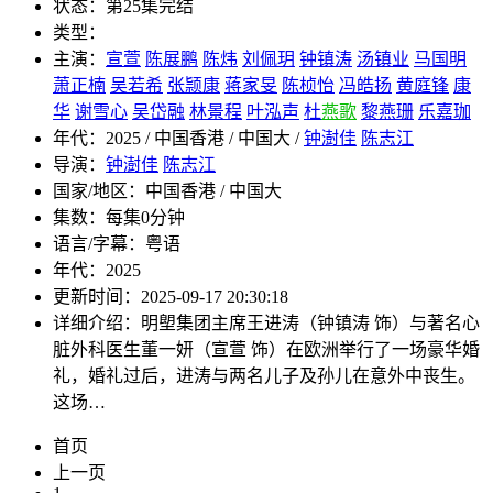
状态：
第25集完结
类型：
主演：
宣萱
陈展鹏
陈炜
刘佩玥
钟镇涛
汤镇业
马国明
萧正楠
吴若希
张颕康
蒋家旻
陈桢怡
冯皓扬
黄庭锋
康
华
谢雪心
吴岱融
林景程
叶泓声
杜
燕歌
黎燕珊
乐嘉珈
年代：
2025 / 中国香港 / 中国大 /
钟澍佳
陈志江
导演：
钟澍佳
陈志江
国家/地区：
中国香港 / 中国大
集数：
每集0分钟
语言/字幕：
粤语
年代：
2025
更新时间：
2025-09-17 20:30:18
详细介绍：
明塱集团主席王进涛（钟镇涛 饰）与著名心
脏外科医生董一妍（宣萱 饰）在欧洲举行了一场豪华婚
礼，婚礼过后，进涛与两名儿子及孙儿在意外中丧生。
这场…
首页
上一页