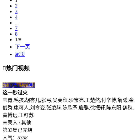
1
2
3
4
...
7
8
1/8
下一页
尾页

热门视频
第33集已完结
1
这一秒过火
苇青,毛孩,胡杏儿,张弓,吴莫愁,沙宝亮,王楚然,付辛博,斓曦,金
俊秀,康可人,刘令姿,张凌赫,陈欣予,鹿骐,徐振轩,陈东阳,鹤秋,
黄博远,王籽苏
未录入 / 其他
第33集已完结
人气：
5358