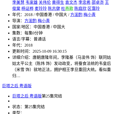
李美慧
韦家雄
关伟伦
黄得生
袁文杰
李忠希
邵卓尧
王
俊棠
杨证桦
麦玲玲
陈志健
杜
燕歌
陈庭欣
区霭玲
年代：
2018 / 中国香港 / 中国大 /
方浤酌
梅小青
导演：
方浤酌
梅小青
国家/地区：
中国香港 / 中国大
集数：
每集0分钟
语言/字幕：
普通话
年代：
2018
更新时间：
2025-10-09 16:30:15
详细介绍：
唐朝唐隆年间，李隆基（马浚伟 饰）联同姑
姑太平公主（陈炜 饰）发动政变，将蚕食法统的韦皇后
（米雪 饰）就地正法，拥护相王李旦重回大统。看似重
归…
巨塔之后 粤语版
巨塔之后 粤语版
第25集完结
状态：
第25集完结
类型：