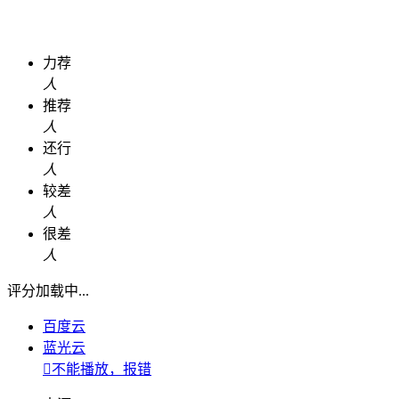
力荐
人
推荐
人
还行
人
较差
人
很差
人
评分加载中...
百度云
蓝光云

不能播放，报错