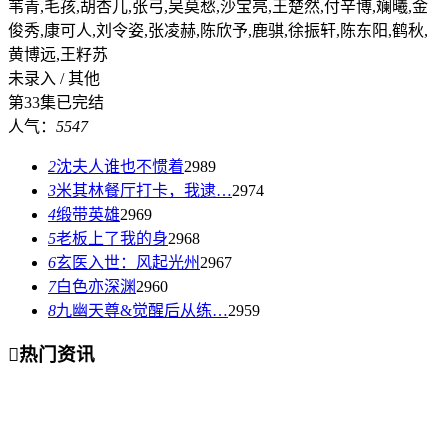
苇青,毛孩,胡杏儿,张弓,吴莫愁,沙宝亮,王楚然,付辛博,斓曦,金
俊秀,康可人,刘令姿,张凌赫,陈欣予,鹿骐,徐振轩,陈东阳,鹤秋,
黄博远,王籽苏
未录入 / 其他
第33集已完结
人气：
5547
2
沈夫人谁也不惯着
2989
3
米其林餐厅打卡，我逮…
2974
4
缎带英雄
2969
5
老板上了我的身
2968
6
玄医入世：风起光州
2967
7
白色亦深渊
2960
8
九幽天尊&觉醒后从练…
2959

热门资讯