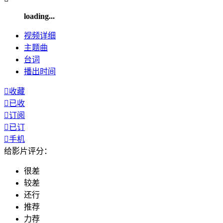
loading...
视频
详细
主题曲
台词
播出
时间

收藏

已收

订阅

已订

手机
给影片评分：
很差
较差
还行
推荐
力荐