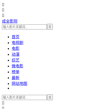



成全影院

首页
电视剧
电影
动漫
综艺
微电影
榜单
最新
网站地图


