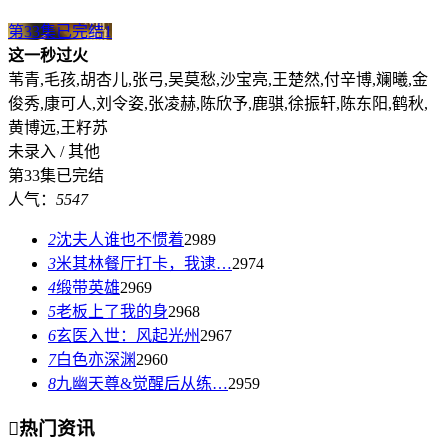
第33集已完结
1
这一秒过火
苇青,毛孩,胡杏儿,张弓,吴莫愁,沙宝亮,王楚然,付辛博,斓曦,金
俊秀,康可人,刘令姿,张凌赫,陈欣予,鹿骐,徐振轩,陈东阳,鹤秋,
黄博远,王籽苏
未录入 / 其他
第33集已完结
人气：
5547
2
沈夫人谁也不惯着
2989
3
米其林餐厅打卡，我逮…
2974
4
缎带英雄
2969
5
老板上了我的身
2968
6
玄医入世：风起光州
2967
7
白色亦深渊
2960
8
九幽天尊&觉醒后从练…
2959

热门资讯