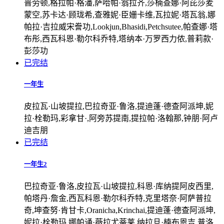
普劳顿,格拉帕·格潘,萨哈帕·翁拉齐,莎楠查娜·阿芘莎麦
蒙空,苏卡达·顾珑希,查雅妮·臣姗卡维,瓦拉妮·塔瓦翁,娜
帕拉·吉拉威宋誊功,Lookjun,Bhasidi,Petchsutee,帕查娜·塔
布彤,西瓦科恩·勒尔科乔特,塔纳本·万罗西力侬,普莉款·
彭莎功
已完结
一年生
皮拉瓦·山坡提拉,巴拉奇亚·鲁洛,提迪蓬·德查阿派坤,妮
拉·栓勒玛,彩拿甘·,阿旁苏提南,提拉帕·洛翰那,钟朋·阿卢
迪吉朋
已完结
一年生2
巴拉奇亚·鲁洛,皮拉瓦·山坡提拉,科恩·库纳提阿皮西里,
帕塔丹·詹金,西瓦科恩·勒尔科乔特,克里塔奈·阿萨普拉
奇,坤查努·肯甘卡,Oranicha,Krinchai,提迪蓬·德查阿派坤,
妮拉·栓勒玛,娜帕诵·薇拉尤蒂莱,纳拉旦·楠布恩吉,普洛