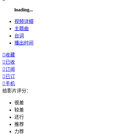
loading...
视频
详细
主题曲
台词
播出
时间

收藏

已收

订阅

已订

手机
给影片评分：
很差
较差
还行
推荐
力荐