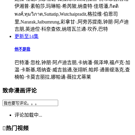
伊湘普·素帕莎,玛琳帕·希芮陂,纳查特·佳塔潘,กิตติ
พงศ์,ทุมวิภาต,Suttatip,Wutchaipradit,格拉维·伯恩司
里,Nararak,Jaibumrung,彩拿甘·,阿旁苏提南,钟朋·阿卢迪
吉朋,英迪倥·科奈查侬,纳塔瓦兰通·坎乔,巴特
更新至14集
他不是我
巴特潘·忽栓,钟朋·阿卢迪吉朋,卡纳潘·佩泽坤,福卢克·加
温·卡斯基,塔纳查·威吉翁通,张翊昕,帕邦·通普缇洛克,查
楠帕·卡莫吉丽拉,娜帕诵·薇拉尤蒂莱
致命漫画评论
评论加载中...

热门视频