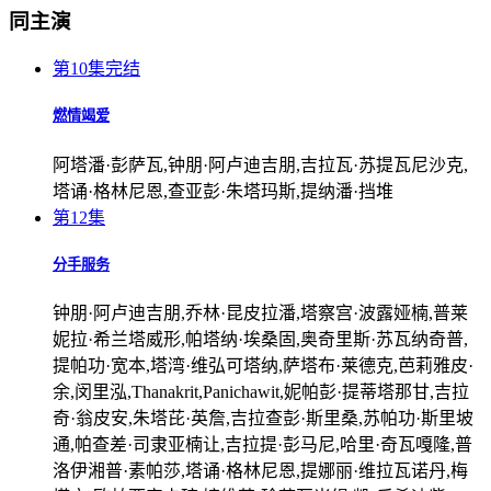
同主演
第10集完结
燃情竭爱
阿塔潘·彭萨瓦,钟朋·阿卢迪吉朋,吉拉瓦·苏提瓦尼沙克,
塔诵·格林尼恩,查亚彭·朱塔玛斯,提纳潘·挡堆
第12集
分手服务
钟朋·阿卢迪吉朋,乔林·昆皮拉潘,塔察宫·波露娅楠,普莱
妮拉·希兰塔威形,帕塔纳·埃桑固,奥奇里斯·苏瓦纳奇普,
提帕功·宽本,塔湾·维弘可塔纳,萨塔布·莱德克,芭莉雅皮·
余,闵里泓,Thanakrit,Panichawit,妮帕彭·提蒂塔那甘,吉拉
奇·翁皮安,朱塔芘·英詹,吉拉查彭·斯里桑,苏帕功·斯里坡
通,帕查差·司隶亚楠让,吉拉提·彭马尼,哈里·奇瓦嘎隆,普
洛伊湘普·素帕莎,塔诵·格林尼恩,提娜丽·维拉瓦诺丹,梅