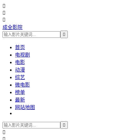



成全影院

首页
电视剧
电影
动漫
综艺
微电影
榜单
最新
网站地图


