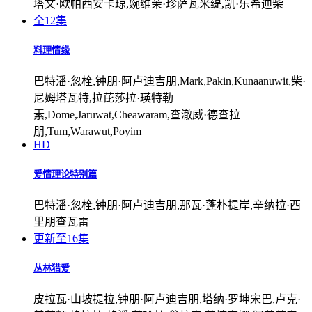
塔文·欧帕西安卡琼,婉维茉·珍萨瓦米缇,凯·乐希迪柴
全12集
料理情缘
巴特潘·忽栓,钟朋·阿卢迪吉朋,Mark,Pakin,Kunaanuwit,柴·
尼姆塔瓦特,拉芘莎拉·瑛特勒
素,Dome,Jaruwat,Cheawaram,查澈威·德查拉
朋,Tum,Warawut,Poyim
HD
爱情理论特别篇
巴特潘·忽栓,钟朋·阿卢迪吉朋,那瓦·蓬朴提岸,辛纳拉·西
里朋查瓦雷
更新至16集
丛林猎爱
皮拉瓦·山坡提拉,钟朋·阿卢迪吉朋,塔纳·罗坤宋巴,卢克·