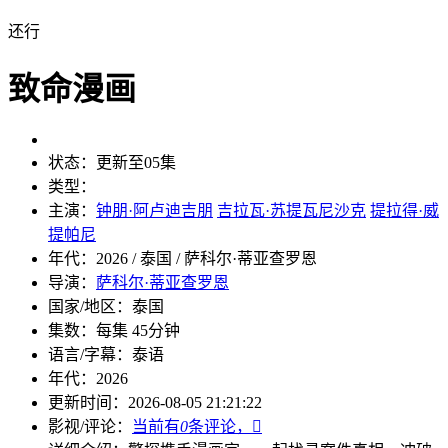
还行
致命漫画
状态：
更新至05集
类型：
主演：
钟朋·阿卢迪吉朋
吉拉瓦·苏提瓦尼沙克
提拉得·威
提帕尼
年代：
2026 / 泰国 / 萨科尔·蒂亚查罗恩
导演：
萨科尔·蒂亚查罗恩
国家/地区：
泰国
集数：
每集 45分钟
语言/字幕：
泰语
年代：
2026
更新时间：
2026-08-05 21:21:22
影视/评论：
当前有
0
条评论，
