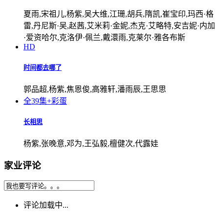
夏雨,宋祖儿,杨紫,吴大维,江珊,胡兵,隋凯,崔宝印,玛西·格
雷,丹尼斯·吴,赵茜,艾米莉·金妮,杰克·艾略特,安吉妮·内加
·爱资哈尔,克洛伊·佩兰,戴澴雨,克莱尔·雅各布斯
HD
时间都去哪了
郭品超,杨紫,焦恩俊,高雅轩,潘雨辰,王思思
全39集+彩蛋
长相思
杨紫,张晚意,邓为,王弘毅,檀健次,代露娃
家业评论
评论加载中...