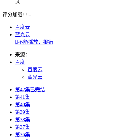
人
评分加载中...
百度云
蓝光云

不能播放，报错
来源：
百度
百度云
蓝光云
第42集已完结
第41集
第40集
第39集
第38集
第37集
第36集