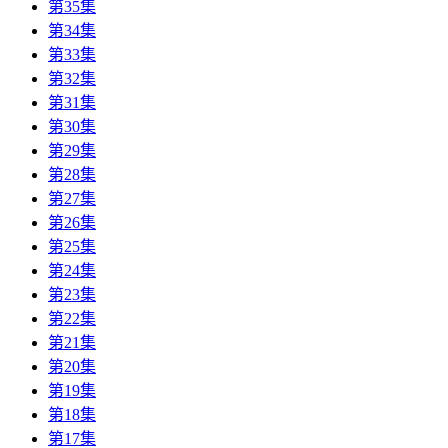
第35集
第34集
第33集
第32集
第31集
第30集
第29集
第28集
第27集
第26集
第25集
第24集
第23集
第22集
第21集
第20集
第19集
第18集
第17集