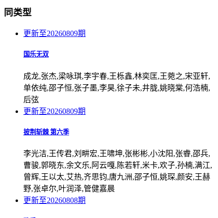
同类型
更新至20260809期
国乐无双
成龙,张杰,梁咏琪,李宇春,王栎鑫,林奕匡,王菀之,宋亚轩,
单依纯,邵子恒,张子墨,李昊,徐子未,井胧,姚晓棠,何浩楠,
后弦
更新至20260809期
披荆斩棘 第六季
李光洁,王传君,刘畊宏,王啸坤,张彬彬,小沈阳,张睿,邵兵,
曹骏,郭晓东,余文乐,阿云嘎,陈若轩,米卡,欢子,孙楠,满江,
曾辉,王以太,艾热,齐思钧,唐九洲,邵子恒,姚琛,颜安,王赫
野,张卓尔,叶润泽,管健嘉晨
更新至20260808期