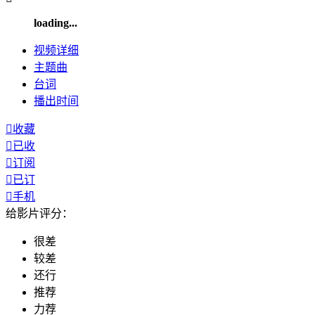
loading...
视频
详细
主题曲
台词
播出
时间

收藏

已收

订阅

已订

手机
给影片评分：
很差
较差
还行
推荐
力荐