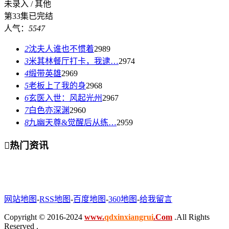
未录入 / 其他
第33集已完结
人气：
5547
2
沈夫人谁也不惯着
2989
3
米其林餐厅打卡，我逮…
2974
4
缎带英雄
2969
5
老板上了我的身
2968
6
玄医入世：风起光州
2967
7
白色亦深渊
2960
8
九幽天尊&觉醒后从练…
2959

热门资讯
网站地图
-
RSS地图
-
百度地图
-
360地图
-
给我留言
Copyright © 2016-2024
www.
qdxinxiangrui
.Com
.All Rights
Reserved .