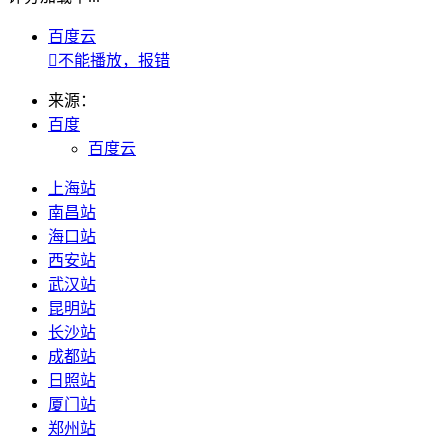
百度云

不能播放，报错
来源：
百度
百度云
上海站
南昌站
海口站
西安站
武汉站
昆明站
长沙站
成都站
日照站
厦门站
郑州站