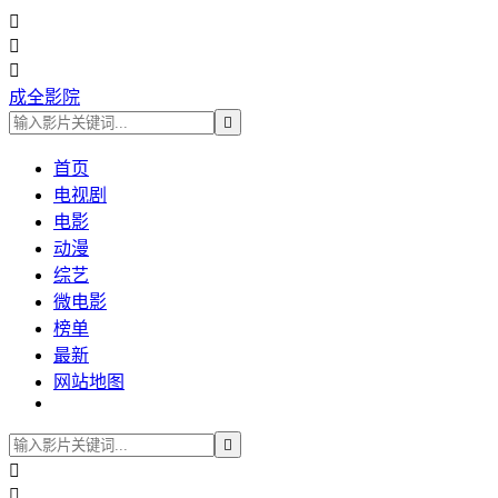



成全影院

首页
电视剧
电影
动漫
综艺
微电影
榜单
最新
网站地图


