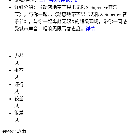
影视/评论：
当前有
0
条评论，

详细介绍：
《动感地带芒果卡无限X Superlive音乐
节》，与你一起…
《动感地带芒果卡无限X Superlive音
乐节》，与你一起奔赴无限X的超级现场，带你一同感
受城市声音，唱响无限青春态度。
详情
力荐
人
推荐
人
还行
人
较差
人
很差
人
评分加载中...