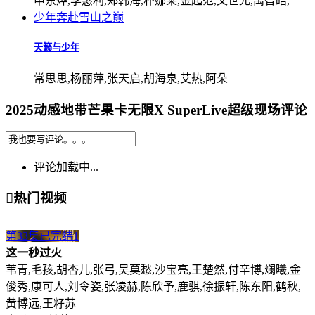
申东烨,李惠利,郑韩海,朴娜莱,金起范,文世允,禹智皓,
少年奔赴雪山之巅
天籁与少年
常思思,杨丽萍,张天启,胡海泉,艾热,阿朵
2025动感地带芒果卡无限X SuperLive超级现场评论
评论加载中...

热门视频
第33集已完结
1
这一秒过火
苇青,毛孩,胡杏儿,张弓,吴莫愁,沙宝亮,王楚然,付辛博,斓曦,金
俊秀,康可人,刘令姿,张凌赫,陈欣予,鹿骐,徐振轩,陈东阳,鹤秋,
黄博远,王籽苏