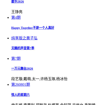
歌手2026
王铮亮
第4期
Happy Together不是一个人真好
纯享版之黄子弘
天赐的声音第7季
第7期
一万元舞台2026
段艺璇,戴萌,太一,许杨玉琢,杨冰怡
第260801期
惊人的星期六