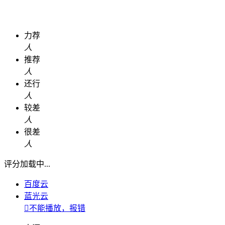
力荐
人
推荐
人
还行
人
较差
人
很差
人
评分加载中...
百度云
蓝光云

不能播放，报错