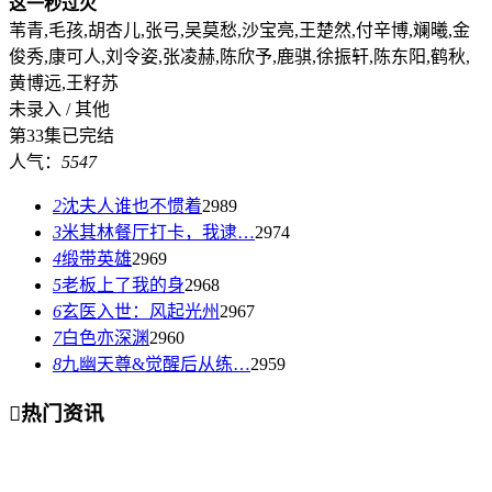
这一秒过火
苇青,毛孩,胡杏儿,张弓,吴莫愁,沙宝亮,王楚然,付辛博,斓曦,金
俊秀,康可人,刘令姿,张凌赫,陈欣予,鹿骐,徐振轩,陈东阳,鹤秋,
黄博远,王籽苏
未录入 / 其他
第33集已完结
人气：
5547
2
沈夫人谁也不惯着
2989
3
米其林餐厅打卡，我逮…
2974
4
缎带英雄
2969
5
老板上了我的身
2968
6
玄医入世：风起光州
2967
7
白色亦深渊
2960
8
九幽天尊&觉醒后从练…
2959

热门资讯