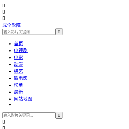



成全影院

首页
电视剧
电影
动漫
综艺
微电影
榜单
最新
网站地图


