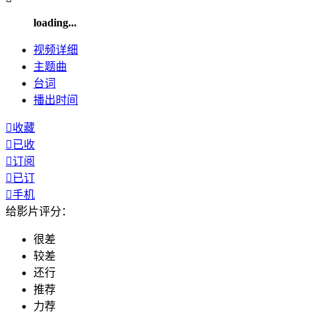
loading...
视频
详细
主题曲
台词
播出
时间

收藏

已收

订阅

已订

手机
给影片评分：
很差
较差
还行
推荐
力荐