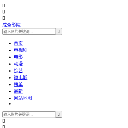



成全影院

首页
电视剧
电影
动漫
综艺
微电影
榜单
最新
网站地图


