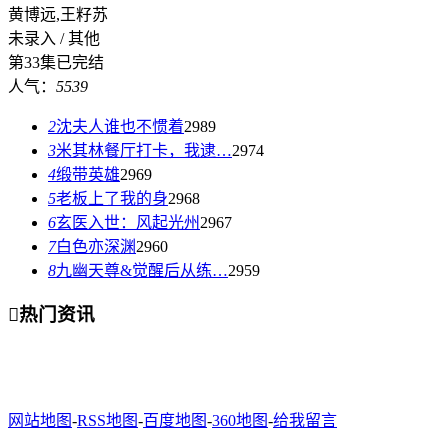
黄博远,王籽苏
未录入 / 其他
第33集已完结
人气：
5539
2
沈夫人谁也不惯着
2989
3
米其林餐厅打卡，我逮…
2974
4
缎带英雄
2969
5
老板上了我的身
2968
6
玄医入世：风起光州
2967
7
白色亦深渊
2960
8
九幽天尊&觉醒后从练…
2959

热门资讯
网站地图
-
RSS地图
-
百度地图
-
360地图
-
给我留言