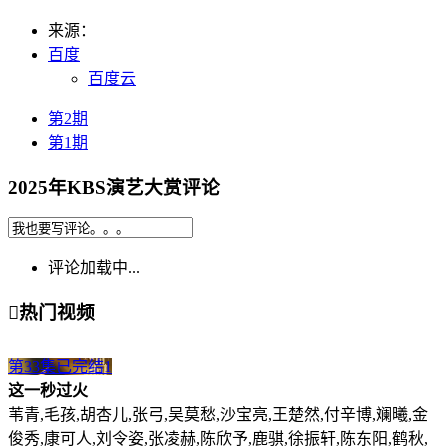
来源：
百度
百度云
第2期
第1期
2025年KBS演艺大赏评论
评论加载中...

热门视频
第33集已完结
1
这一秒过火
苇青,毛孩,胡杏儿,张弓,吴莫愁,沙宝亮,王楚然,付辛博,斓曦,金
俊秀,康可人,刘令姿,张凌赫,陈欣予,鹿骐,徐振轩,陈东阳,鹤秋,