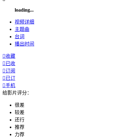
loading...
视频
详细
主题曲
台词
播出
时间

收藏

已收

订阅

已订

手机
给影片评分：
很差
较差
还行
推荐
力荐