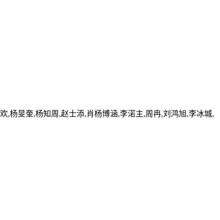
欢,杨旻奎,杨知周,赵士添,肖杨博涵,李渃主,周冉,刘鸿旭,李冰城,