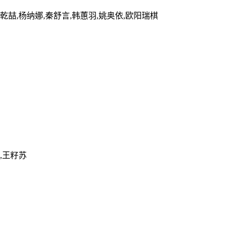
夏乾喆,杨纳娜,秦舒言,韩蕙羽,姚奥依,欧阳瑞棋
远,王籽苏