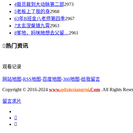
4
裁员裁到大动脉第二部
2973
5
老板上了我的身
2968
6
3年B班金八老师第四季
2967
7
太玄涅槃镇九霄
2963
8
爹地，妈咪她想去父留…
2961

热门资讯
观看记录
网站地图
-
RSS地图
-
百度地图
-
360地图
-
给我留言
Copyright © 2016-2024
www.
qdxinxiangrui
.Com
.All Rights Rese
留言求片

