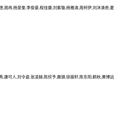
德,周冉,杨旻奎,李俊豪,程佳康,刘紫璇,杨雅清,周柯伊,刘沐清奇,
秀,康可人,刘令姿,张凌赫,陈欣予,鹿骐,徐振轩,陈东阳,鹤秋,黄博