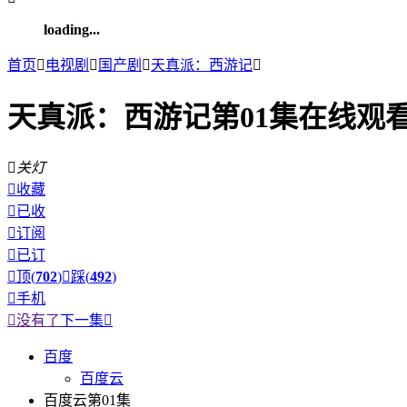
loading...
首页

电视剧

国产剧

天真派：西游记

天真派：西游记第01集在线观

关灯

收藏

已收

订阅

已订

顶(
702
)

踩(
492
)

手机

没有了
下一集

百度
百度云
百度云第01集