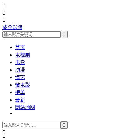



成全影院

首页
电视剧
电影
动漫
综艺
微电影
榜单
最新
网站地图


