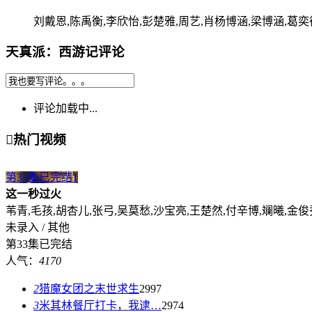
刘戴恩,陈禹衡,李欣怡,彭楚雅,周艺,肖杨博涵,梁博涵,葛奕
天真派：西游记评论
评论加载中...

热门视频
第33集已完结
1
这一秒过火
苇青,毛孩,胡杏儿,张弓,吴莫愁,沙宝亮,王楚然,付辛博,斓曦,金俊
未录入 / 其他
第33集已完结
人气：
4170
2
猎魔女团之末世求生
2997
3
米其林餐厅打卡，我逮…
2974