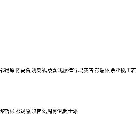
,祁晟原,陈禹衡,姚奥依,蔡嘉诚,廖律行,马英智,彭瑞林,余亚颖,王若
,黎哲彬,祁晟原,段智文,周柯伊,赵士添