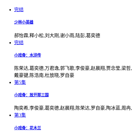
完结
少林小英雄
郝怡霖,释小松,刘大刚,谢小雨,陆彭,葛奕德
完结
小戏骨：水浒传
陈荣达,葛奕德,万君逸,郭飞歌,李俊豪,赵晨翔,贾念莹,梁哲
戴豪键,陈浩南,杜放晓,罗自豪
第5集
小戏骨：放开那三国
陶奕希,李俊豪,葛奕德,赵晨翔,陈荣达,罗自豪,陶冰蓝,周冉
第3集
小戏骨：花木兰