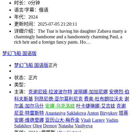
时长：
0分钟
语言/字幕：
俄语
年代：
2024
更新时间：
2025-07-05 21:20:11
详细介绍：
The Tsar is having his daughter Zabava marry a
charmingly handsome and a handsomely charming Paul, a
rich heir and a foreign fancy pants. Ho…
梦幻飞船 国语版
梦幻飞船 国语版
正片
状态：
正片
类型：
主演：
克谢尼娅·拉波波尔特
波丽娜·加加尼娜
安德烈·伯
科夫斯基
列昂尼德·亚尔莫利尼克
费奥·杜布朗拉沃夫
谢
尔盖·加尔马什
安娜·乌克洛娃
叶卡捷琳娜·艾吉娃
克谢
尼亚·特雷斯特
Anastasiya
Saklakova
Anton
Biryukov
塔蒂
安娜·维德里娜
亚历山大·梅乔金
Vitali
Laptev
Vadim
Salakhov
Oleg
Dernov
Natasha
Vasilyeva