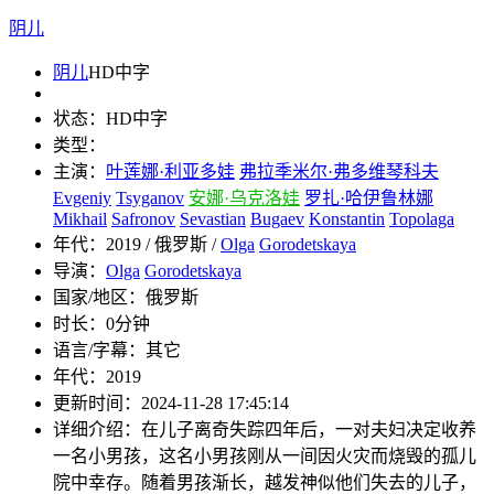
阴儿
阴儿
HD中字
状态：
HD中字
类型：
主演：
叶莲娜·利亚多娃
弗拉季米尔·弗多维琴科夫
Evgeniy
Tsyganov
安娜·乌克洛娃
罗扎·哈伊鲁林娜
Mikhail
Safronov
Sevastian
Bugaev
Konstantin
Topolaga
年代：
2019 / 俄罗斯 /
Olga
Gorodetskaya
导演：
Olga
Gorodetskaya
国家/地区：
俄罗斯
时长：
0分钟
语言/字幕：
其它
年代：
2019
更新时间：
2024-11-28 17:45:14
详细介绍：
在儿子离奇失踪四年后，一对夫妇决定收养
一名小男孩，这名小男孩刚从一间因火灾而烧毁的孤儿
院中幸存。随着男孩渐长，越发神似他们失去的儿子，