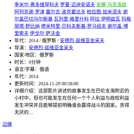
季米尔·弗多维琴科夫
罗曼·迈迪安诺夫
安娜·乌克洛娃
阿列克谢·罗津
塞尔吉·波克霍达夫
柏拉图·加米涅夫
谢
尔盖巴切乌尔斯基
瓦列里·格里什科
阿拉·伊明兹瓦
玛格
丽塔·舒比纳
德米特里·贝科夫斯基-罗马绍夫
谢尔盖·博
里索夫
伊戈尔·萨沃金
年代：
2014 / 俄罗斯 /
安德烈·兹维亚金采夫
导演：
安德烈·兹维亚金采夫
国家/地区：
俄罗斯
时长：
0分钟
语言/字幕：
俄语
年代：
2014
更新时间：
2024-11-29 00:58:00
详细介绍：
这部影片讲述的故事发生在巴伦支海附近的
小村中，但也可能发生在任何一个个人利益与政权利益
发生冲突并且能够提前明确谁会赢得战斗的国家。贪得
无厌的…
边疆