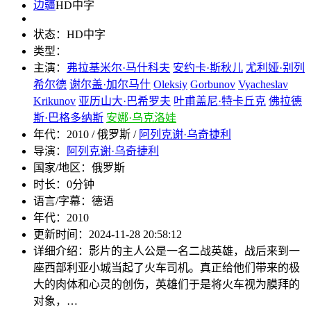
边疆
HD中字
状态：
HD中字
类型：
主演：
弗拉基米尔·马什科夫
安约卡·斯秋儿
尤利娅·别列
希尔德
谢尔盖·加尔马什
Oleksiy
Gorbunov
Vyacheslav
Krikunov
亚历山大·巴希罗夫
叶甫盖尼·特卡丘克
佛拉德
斯·巴格多纳斯
安娜·乌克洛娃
年代：
2010 / 俄罗斯 /
阿列克谢·乌奇捷利
导演：
阿列克谢·乌奇捷利
国家/地区：
俄罗斯
时长：
0分钟
语言/字幕：
德语
年代：
2010
更新时间：
2024-11-28 20:58:12
详细介绍：
影片的主人公是一名二战英雄，战后来到一
座西部利亚小城当起了火车司机。真正给他们带来的极
大的肉体和心灵的创伤，英雄们于是将火车视为膜拜的
对象，…