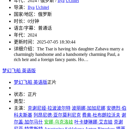
年代：
2024 / 俄罗斯 /
Ilya
Uchitel
导演：
Ilya
Uchitel
国家/地区：
俄罗斯
时长：
0分钟
语言/字幕：
普通话
年代：
2024
更新时间：
2025-07-05 18:30:44
详细介绍：
The Tsar is having his daughter Zabava marry a
charmingly handsome and a handsomely charming Paul, a
rich heir and a foreign fancy pants. Ho…
梦幻飞船 英语版
梦幻飞船 英语版
正片
状态：
正片
类型：
主演：
克谢尼娅·拉波波尔特
波丽娜·加加尼娜
安德烈·伯
科夫斯基
列昂尼德·亚尔莫利尼克
费奥·杜布朗拉沃夫
谢
尔盖·加尔马什
安娜·乌克洛娃
叶卡捷琳娜·艾吉娃
克谢
尼亚·特雷斯特
Anastasiya
Saklakova
Anton
Biryukov
塔蒂