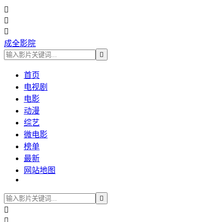



成全影院

首页
电视剧
电影
动漫
综艺
微电影
榜单
最新
网站地图


