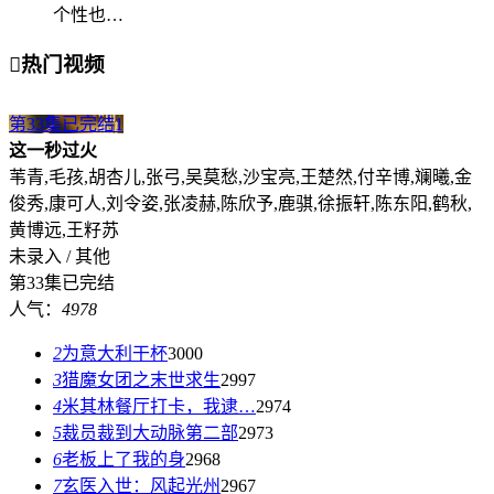
个性也…

热门视频
第33集已完结
1
这一秒过火
苇青,毛孩,胡杏儿,张弓,吴莫愁,沙宝亮,王楚然,付辛博,斓曦,金
俊秀,康可人,刘令姿,张凌赫,陈欣予,鹿骐,徐振轩,陈东阳,鹤秋,
黄博远,王籽苏
未录入 / 其他
第33集已完结
人气：
4978
2
为意大利干杯
3000
3
猎魔女团之末世求生
2997
4
米其林餐厅打卡，我逮…
2974
5
裁员裁到大动脉第二部
2973
6
老板上了我的身
2968
7
玄医入世：风起光州
2967