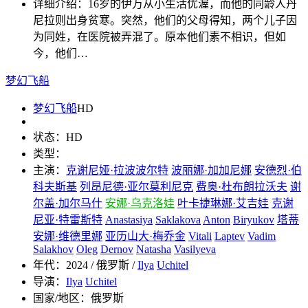
详细介绍：
16岁的伊万从小生活优渥，而他的同龄人丹
尼拉则出身贫寒。突然，他们的父母得知，两个儿子因
为同姓，在医院被弄混了。原本他们素不相识，但如
今，他们…
梦幻飞船
梦幻飞船
HD
状态：
HD
类型：
主演：
克谢尼娅·拉波波尔特
波丽娜·加加尼娜
安德烈·伯
科夫斯基
列昂尼德·亚尔莫利尼克
费奥·杜布朗拉沃夫
谢
尔盖·加尔马什
安娜·乌克洛娃
叶卡捷琳娜·艾吉娃
克谢
尼亚·特雷斯特
Anastasiya
Saklakova
Anton
Biryukov
塔蒂
安娜·维德里娜
亚历山大·梅乔金
Vitali
Laptev
Vadim
Salakhov
Oleg
Dernov
Natasha
Vasilyeva
年代：
2024 / 俄罗斯 /
Ilya
Uchitel
导演：
Ilya
Uchitel
国家/地区：
俄罗斯