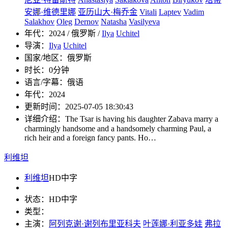
安娜·维德里娜
亚历山大·梅乔金
Vitali
Laptev
Vadim
Salakhov
Oleg
Dernov
Natasha
Vasilyeva
年代：
2024 / 俄罗斯 /
Ilya
Uchitel
导演：
Ilya
Uchitel
国家/地区：
俄罗斯
时长：
0分钟
语言/字幕：
俄语
年代：
2024
更新时间：
2025-07-05 18:30:43
详细介绍：
The Tsar is having his daughter Zabava marry a
charmingly handsome and a handsomely charming Paul, a
rich heir and a foreign fancy pants. Ho…
利维坦
利维坦
HD中字
状态：
HD中字
类型：
主演：
阿列克谢·谢列布里亚科夫
叶莲娜·利亚多娃
弗拉