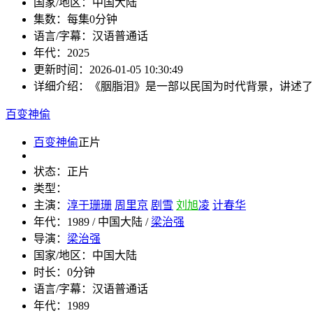
国家/地区：
中国大陆
集数：
每集0分钟
语言/字幕：
汉语普通话
年代：
2025
更新时间：
2026-01-05 10:30:49
详细介绍：
《胭脂泪》是一部以民国为时代背景，讲述了
百变神偷
百变神偷
正片
状态：
正片
类型：
主演：
淳于珊珊
周里京
剧雪
刘旭
凌
计春华
年代：
1989 / 中国大陆 /
梁治强
导演：
梁治强
国家/地区：
中国大陆
时长：
0分钟
语言/字幕：
汉语普通话
年代：
1989