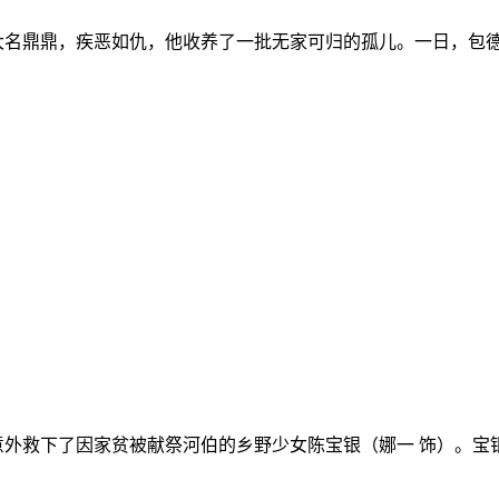
饰）大名鼎鼎，疾恶如仇，他收养了一批无家可归的孤儿。一日，
意外救下了因家贫被献祭河伯的乡野少女陈宝银（娜一 饰）。