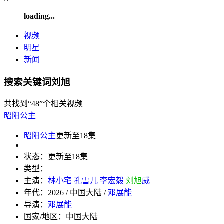
loading...
视频
明星
新闻
搜索关键词刘旭
共找到
“48”
个相关视频
昭阳公主
昭阳公主
更新至18集
状态：
更新至18集
类型：
主演：
林小宅
孔雪儿
李宏毅
刘旭
威
年代：
2026 / 中国大陆 /
邓展能
导演：
邓展能
国家/地区：
中国大陆