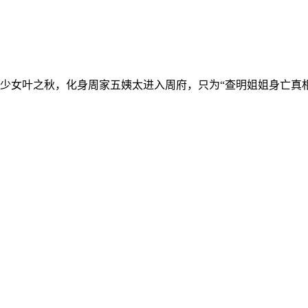
少女叶之秋，化身周家五姨太进入周府，只为“查明姐姐身亡真相