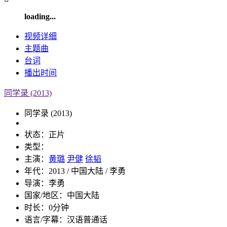
loading...
视频
详细
主题曲
台词
播出
时间
同学录 (2013)
同学录 (2013)
状态：
正片
类型：
主演：
黄璐
尹健
徐韬
年代：
2013 / 中国大陆 / 李勇
导演：
李勇
国家/地区：
中国大陆
时长：
0分钟
语言/字幕：
汉语普通话