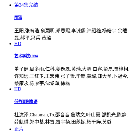
第24集完结
围猎
王阳,张宥浩,俞灏明,邓恩熙,李诚儒,许绍雄,杨皓宇,余皑
磊,郝平,冯兵,黄璐
HD
艺术学院1994
董子健,周冬雨,仁科,姜逸磊,黄渤,大鹏,白客,彭磊,贾樟柯,
许知远,王红卫,王宏伟,张子贤,毕赣,黄璐,郑大圣,卜冠今,
蔡康永,陈廖宇,沈黎晖,徐磊
HD
低俗喜剧粤语
杜汶泽,Chapman,To,邵音音,詹瑞文,叶山豪,邹凯光,陈静,
薛凯琪,郑中基,林雪,雷宇扬,田蕊妮,杨千嬅,黄璐
正片