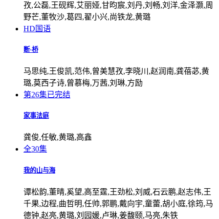
孜,公磊,王砚辉,艾丽娅,甘昀宸,刘丹,刘畅,刘洋,金泽灏,周
野芒,董牧沙,葛四,翟小兴,尚铁龙,黄璐
HD国语
断·桥
马思纯,王俊凯,范伟,曾美慧孜,李晓川,赵润南,龚蓓苾,黄
璐,莫西子诗,曾慕梅,万茜,刘琳,方励
第26集已完结
家事法庭
龚俊,任敏,黄璐,高鑫
全30集
我的山与海
谭松韵,董晴,奚望,高至霆,王劲松,刘威,石云鹏,赵志伟,王
千果,边程,曲哲明,任帅,郭鹏,戴向宇,童蕾,胡小庭,徐筠,马
德钟,赵亮,黄璐,刘园媛,卢琳,姜馥颐,马亮,朱铁