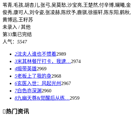
苇青,毛孩,胡杏儿,张弓,吴莫愁,沙宝亮,王楚然,付辛博,斓曦,金
俊秀,康可人,刘令姿,张凌赫,陈欣予,鹿骐,徐振轩,陈东阳,鹤秋,
黄博远,王籽苏
未录入 / 其他
第33集已完结
人气：
5547
2
沈夫人谁也不惯着
2989
3
米其林餐厅打卡，我逮…
2974
4
缎带英雄
2969
5
老板上了我的身
2968
6
玄医入世：风起光州
2967
7
白色亦深渊
2960
8
九幽天尊&觉醒后从练…
2959

热门资讯