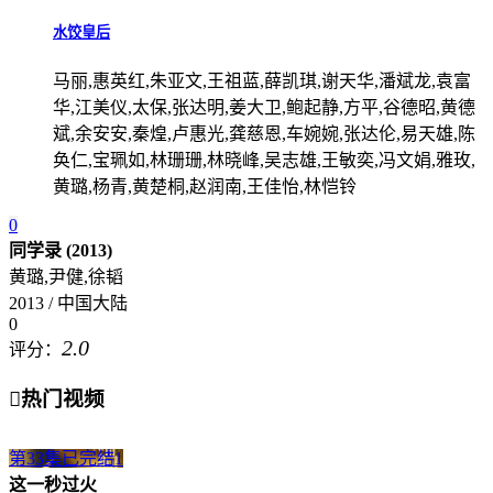
水饺皇后
马丽,惠英红,朱亚文,王祖蓝,薛凯琪,谢天华,潘斌龙,袁富
华,江美仪,太保,张达明,姜大卫,鲍起静,方平,谷德昭,黄德
斌,余安安,秦煌,卢惠光,龚慈恩,车婉婉,张达伦,易天雄,陈
奂仁,宝珮如,林珊珊,林晓峰,吴志雄,王敏奕,冯文娟,雅玫,
黄璐,杨青,黄楚桐,赵润南,王佳怡,林恺铃
0
同学录 (2013)
黄璐,尹健,徐韬
2013 / 中国大陆
0
2.0
评分：

热门视频
第33集已完结
1
这一秒过火