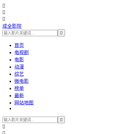



成全影院

首页
电视剧
电影
动漫
综艺
微电影
榜单
最新
网站地图


